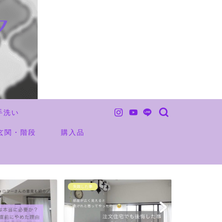
手洗い
玄関・階段
購入品
失敗した事
未分類