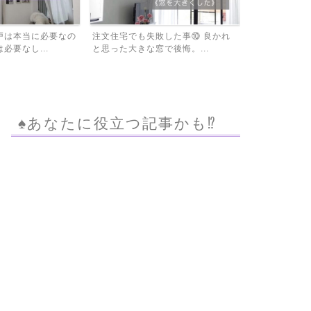
戸は本当に必要なの
注文住宅でも失敗した事⑩ 良かれ
住宅ローンの
必要なし...
と思った大きな窓で後悔。...
ゲチェックで比
♠︎あなたに役立つ記事かも⁉︎