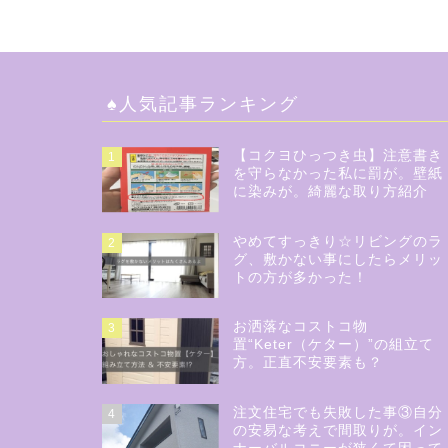
♠︎人気記事ランキング
【コクヨひっつき虫】注意書き
1
を守らなかった私に罰が。壁紙
に染みが。綺麗な取り方紹介
やめてすっきり☆リビングのラ
2
グ、敷かない事にしたらメリッ
トの方が多かった！
お洒落なコストコ物
3
置“Keter（ケター）”の組立て
方。正直不安要素も？
注文住宅でも失敗した事③自分
4
の安易な考えで間取りが。イン