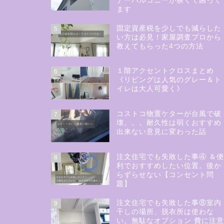
ナーバルコニーが狭くて困って
ます
固定資産税を少しでも減らした
5
い方は必見！家屋調査プロから
教えてもらった4つの方法
１階アクセントクロスまとめ
6
《リビングは人気のグレー＆ト
イレは大人可愛く》
コストコ物置ケターが台風で破
7
壊。。。耐久性は弱くおすすめ
出来ない意見に変わった話
注文住宅でも失敗した事④ ＆
8
利でおすすめしたい位置。後か
らずらせない【コンセント問
題】
注文住宅でも失敗した事⑧室内
9
干しの場所、脱衣所は使わな
い。無駄なオプション 費に注