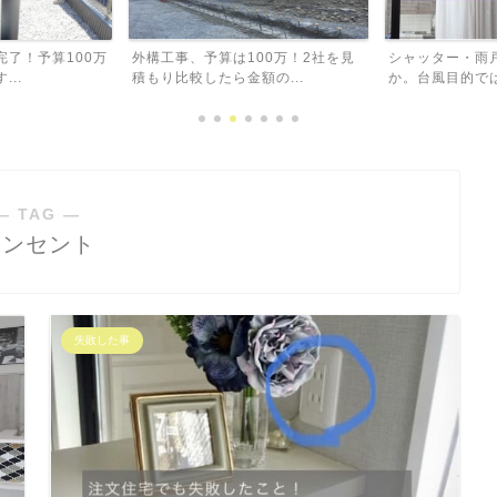
完了！予算100万
外構工事、予算は100万！2社を見
シャッター・雨
..
積もり比較したら金額の...
か。台風目的では
― TAG ―
コンセント
失敗した事