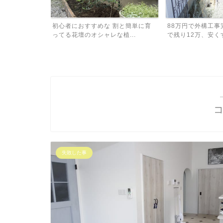
も減らしたい方
初心者におすすめな 割と簡単に育
88万円で外構工事
ら...
ってる花壇のオシャレな植...
で残り12万、安くす.
失敗した事