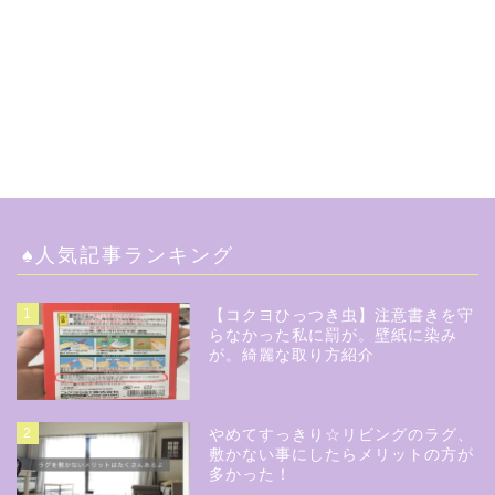
♠︎人気記事ランキング
1
【コクヨひっつき虫】注意書きを守
らなかった私に罰が。壁紙に染み
が。綺麗な取り方紹介
2
やめてすっきり☆リビングのラグ、
敷かない事にしたらメリットの方が
多かった！