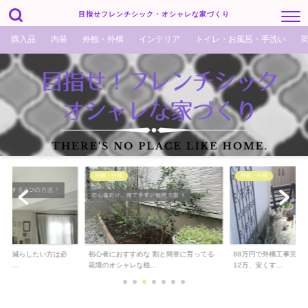
目指せフレンチシック・オシャレな家づくり
購入品
内装
外観・外構
インテリア
トイレ・お風呂・手洗い
外観・外構
外観・外構
でも減らしたい方は必
初心者におすすめな 割と簡単に育ってる
88万円で外構工事完了！
ら...
花壇のオシャレな植...
12万、安くす...