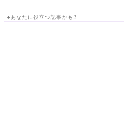
♠︎あなたに役立つ記事かも⁉︎