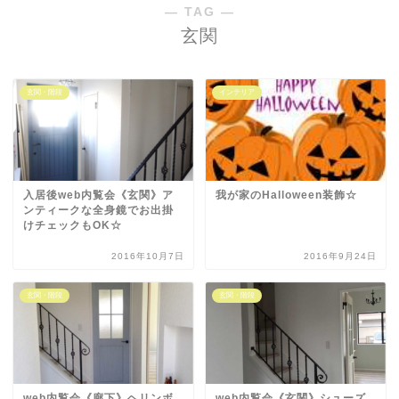
― TAG ―
玄関
玄関・階段
インテリア
入居後web内覧会《玄関》ア
我が家のHalloween装飾☆
ンティークな全身鏡でお出掛
けチェックもOK☆
2016年10月7日
2016年9月24日
玄関・階段
玄関・階段
web内覧会《廊下》ヘリンボ
web内覧会《玄関》シューズ