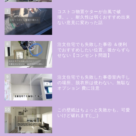
7
コストコ物置ケターが台風で破
壊。。。耐久性は弱くおすすめ出来
ない意見に変わった話
8
注文住宅でも失敗した事④ ＆便利
でおすすめしたい位置。後からずら
せない【コンセント問題】
9
注文住宅でも失敗した事⑧室内干し
の場所、脱衣所は使わない。無駄な
オプション 費に注意
10
この壁紙はちょっと失敗かも。可愛
いけど破れます(;_;)