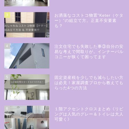
3
お洒落なコストコ物置“Keter（ケタ
ー）”の組立て方。正直不安要素
も？
4
注文住宅でも失敗した事③自分の安
易な考えで間取りが。インナーバル
コニーが狭くて困ってます
5
固定資産税を少しでも減らしたい方
は必見！家屋調査プロから教えても
らった4つの方法
6
１階アクセントクロスまとめ《リビ
ングは人気のグレー＆トイレは大人
可愛く》