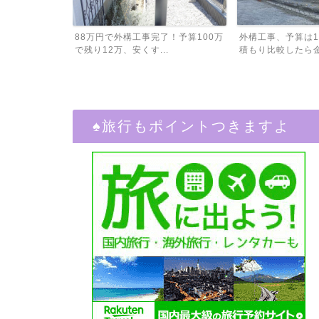
割と簡単に育
88万円で外構工事完了！予算100万
外構工事、予算は1
植...
で残り12万、安くす...
積もり比較したら金額
♠︎旅行もポイントつきますよ