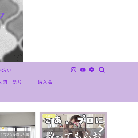
手洗い
玄関・階段
購入品
未分類
お金の事