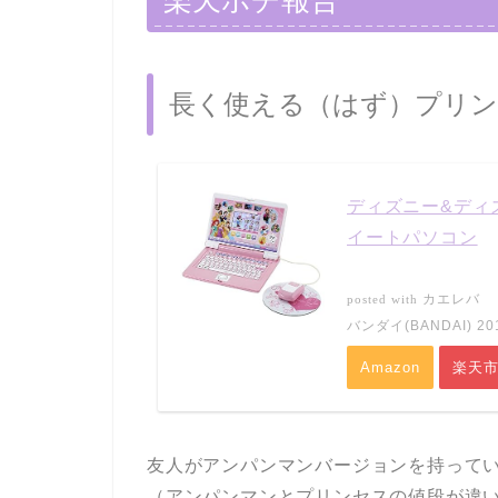
長く使える（はず）プリ
ディズニー&ディ
イートパソコン
カエレバ
posted with
バンダイ(BANDAI) 201
Amazon
楽天
友人がアンパンマンバージョンを持って
（アンパンマンとプリンセスの値段が違い過ぎ