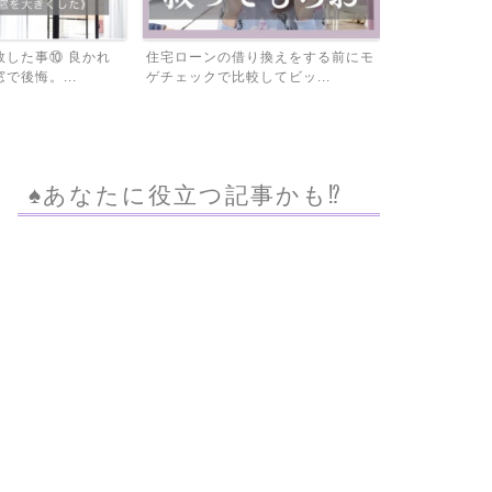
敗した事⑩ 良かれ
住宅ローンの借り換えをする前にモ
固定資産税を
で後悔。...
ゲチェックで比較してビッ...
は必見！家屋調
♠︎あなたに役立つ記事かも⁉︎