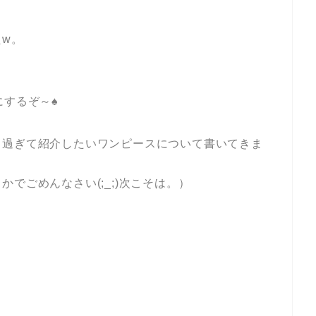
w。
にするぞ～♠
り過ぎて紹介したいワンピースについて書いてきま
でごめんなさい(;_;)次こそは。）