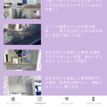
6
１階アクセントクロスまとめ《リビ
ングは人気のグレー＆トイレは大人
可愛く》
7
コストコ物置ケターが台風で破
壊。。。耐久性は弱くおすすめ出来
ない意見に変わった話
8
注文住宅でも失敗した事④ ＆便利
でおすすめしたい位置。後からずら
せない【コンセント問題】
9
注文住宅でも失敗した事⑧室内干し
の場所、脱衣所は使わない。無駄な
オプション 費に注意
instagram
トップページ
コレイイヨ
プロフィール
10
この壁紙はちょっと失敗かも。可愛