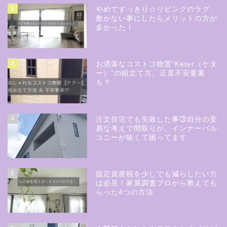
2
やめてすっきり☆リビングのラグ、
敷かない事にしたらメリットの方が
多かった！
3
お洒落なコストコ物置“Keter（ケタ
ー）”の組立て方。正直不安要素
も？
4
注文住宅でも失敗した事③自分の安
易な考えで間取りが。インナーバル
コニーが狭くて困ってます
5
固定資産税を少しでも減らしたい方
は必見！家屋調査プロから教えても
らった4つの方法