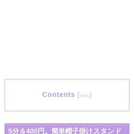
Contents
[
]
show
5分＆400円。簡単帽子掛けスタンド