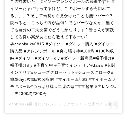
この前書いた、ダイソーアレンジポールの続編です✨ ダ
イソーたまに行ってるけど、このポールすら売切れて
る、、、? そして当初から見かけたことも無いパーツ?
調べると、こっちの方が品薄? でもパーツなんか、無く
ても自分の工夫次第でどうにかなります? 皆さんが実践
してる良い案があったら教えて下さーい?
@chobisuke0815 #ダイソー #ダイソー購入 #ダイソー
購入品 #アレンジポール #突っ張り棒#100均 #100均収
納 #ダイソー#ダイソーdiy #ダイソー新商品#帽子掛け#
帽子掛けdiy #子育て中 #子育てインテリア#daiso #玄関
インテリア#シューズクローゼット#シューズクローク#
簡単diy#玄関#玄関収納 #マイホーム記録 #マイホームメ
モ #ポール#つっぱり棒 #二児の母#ママ起業 #アレンジ#
工夫#300均#300円
chobisuke目指せフレンチシックオシャレな家づくり
さん(@chobisuke0815)がシェアした投稿 -