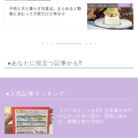
子供と犬と暮らす注意点。まとめると動
物と住むって大変だけど幸せ☆
♠︎あなたに役立つ記事かも⁉︎
♠︎人気記事ランキング
1
【コクヨひっつき虫】注意書きを守
らなかった私に罰が。壁紙に染み
が。綺麗な取り方紹介