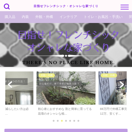
目指せフレンチシック・オシャレな家づくり
購入品
内装
外観・外構
インテリア
トイレ・お風呂・手洗い
外観・外構
外観・外構
でも減らしたい方は必
初心者におすすめな 割と簡単に育ってる
88万円で外構工事完了！
ら...
花壇のオシャレな植...
12万、安くす...