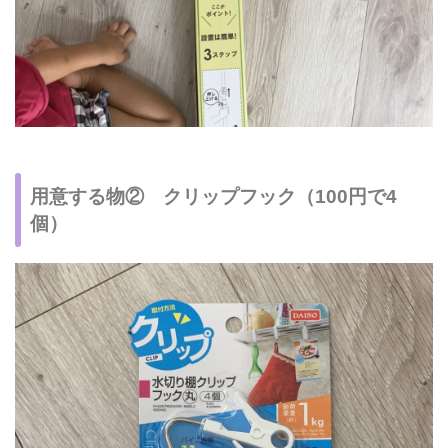
用意する物② クリップフック（100円で4
個）