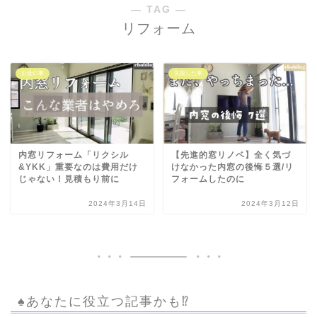
― TAG ―
リフォーム
お金の事
失敗した事
内窓リフォーム「リクシル
【先進的窓リノベ】全く気づ
&YKK」重要なのは費用だけ
けなかった内窓の後悔５選/リ
じゃない！見積もり前に
フォームしたのに
2024年3月14日
2024年3月12日
♠︎あなたに役立つ記事かも⁉︎