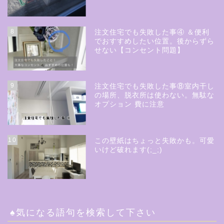
8
注文住宅でも失敗した事④ ＆便利
でおすすめしたい位置。後からずら
せない【コンセント問題】
9
注文住宅でも失敗した事⑧室内干し
の場所、脱衣所は使わない。無駄な
オプション 費に注意
10
この壁紙はちょっと失敗かも。可愛
いけど破れます(;_;)
♠気になる語句を検索して下さい