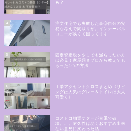
も？
4
注文住宅でも失敗した事③自分の安
易な考えで間取りが。インナーバル
コニーが狭くて困ってます
5
固定資産税を少しでも減らしたい方
は必見！家屋調査プロから教えても
らった4つの方法
6
１階アクセントクロスまとめ《リビ
ングは人気のグレー＆トイレは大人
可愛く》
7
コストコ物置ケターが台風で破
壊。。。耐久性は弱くおすすめ出来
ない意見に変わった話