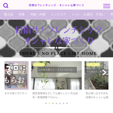
目指せフレンチシック・オシャレな家づくり
購入品
内装
外観・外構
インテリア
トイレ・お風呂・手洗い
事
外観・外構
外観・外構
税を少しでも減らしたい方は必
初心者におすすめな 割と簡単に育ってる
88万円で外構
調査プロから...
花壇のオシャレな植...
12万、安くす..