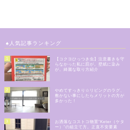
♠︎人気記事ランキング
1
【コクヨひっつき虫】注意書きを守
らなかった私に罰が。壁紙に染み
が。綺麗な取り方紹介
2
やめてすっきり☆リビングのラグ、
敷かない事にしたらメリットの方が
多かった！
3
お洒落なコストコ物置“Keter（ケタ
ー）”の組立て方。正直不安要素