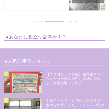
♠︎あなたに役立つ記事かも⁉︎
♠︎人気記事ランキング
1
【コクヨひっつき虫】注意書きを守
らなかった私に罰が。壁紙に染み
が。綺麗な取り方紹介
2
やめてすっきり☆リビングのラグ、
敷かない事にしたらメリットの方が