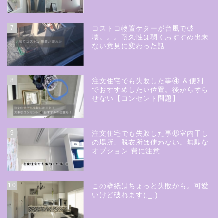
7
コストコ物置ケターが台風で破
壊。。。耐久性は弱くおすすめ出来
ない意見に変わった話
8
注文住宅でも失敗した事④ ＆便利
でおすすめしたい位置。後からずら
せない【コンセント問題】
9
注文住宅でも失敗した事⑧室内干し
の場所、脱衣所は使わない。無駄な
オプション 費に注意
10
この壁紙はちょっと失敗かも。可愛
いけど破れます(;_;)