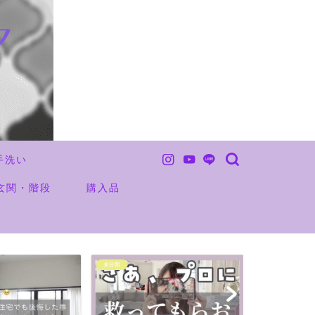
手洗い
玄関・階段
購入品
未分類
お金の事