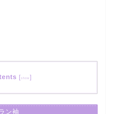
tents
[
]
show
ラン袖