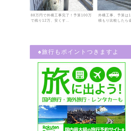
割と簡単に育
88万円で外構工事完了！予算100万
外構工事、予算は1
植...
で残り12万、安くす...
積もり比較したら金額
♠︎旅行もポイントつきますよ