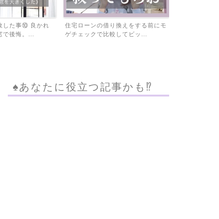
敗した事⑩ 良かれ
住宅ローンの借り換えをする前にモ
固定資産税を
で後悔。...
ゲチェックで比較してビッ...
は必見！家屋調
♠︎あなたに役立つ記事かも⁉︎