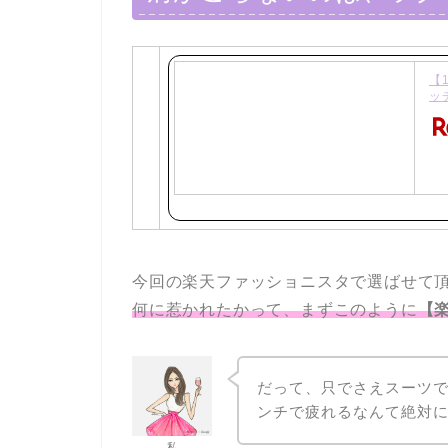
【
ッ
今回の楽天ファッショニスタで選ばせて頂
何に惹かれたかって、まずこのように
【
だって、只でさえスーツ
ンチで疲れるなんて絶対
私