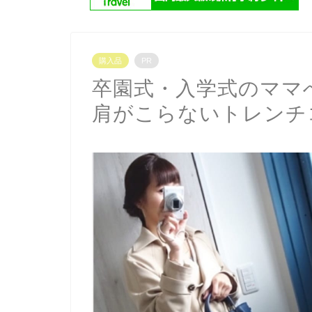
購入品
PR
卒園式・入学式のママ
肩がこらないトレンチ