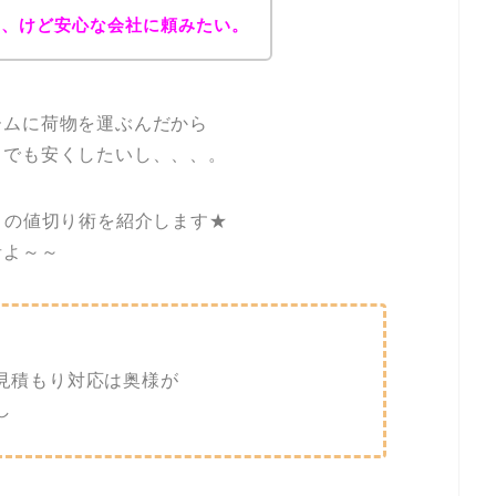
い、
けど安心な会社に頼みたい。
ームに荷物を運ぶんだから
、でも安くしたいし、、、。
》の値切り術を紹介します★
者よ～～
見積もり対応は奥様が
し