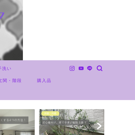
手洗い
玄関・階段
購入品
外観・外構
外観・外構