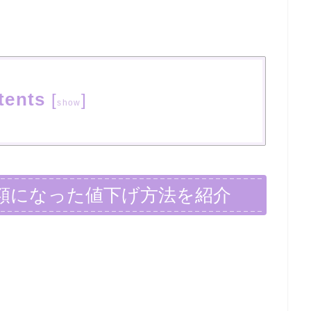
tents
[
]
show
額になった値下げ方法を紹介