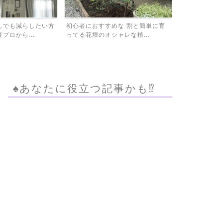
めな 割と簡単に育
88万円で外構工事完了！予算100万
外構工事、予算
ャレな植...
で残り12万、安くす...
積もり比較した
♠︎あなたに役立つ記事かも⁉︎