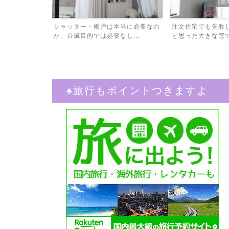
本当に必要なの
注文住宅でも失敗した事⑩ 良かれ
住宅ローンの借り
し...
と思った大きな窓で後悔。...
ゲチェックで比較して
♠︎旅行もポイントつきますよ