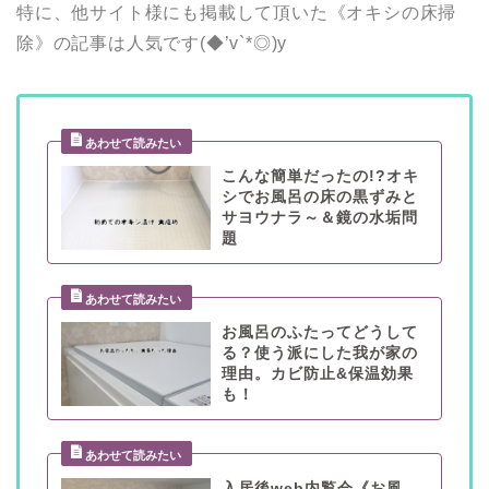
特に、他サイト様にも掲載して頂いた《オキシの床掃
除》の記事は人気です(◆’v`*◎)y
こんな簡単だったの!?オキ
シでお風呂の床の黒ずみと
サヨウナラ～＆鏡の水垢問
題
お風呂のふたってどうして
る？使う派にした我が家の
理由。カビ防止&保温効果
も！
入居後web内覧会《お風