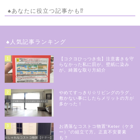
♠︎あなたに役立つ記事かも⁉︎
♠︎人気記事ランキング
1
【コクヨひっつき虫】注意書きを守
らなかった私に罰が。壁紙に染み
が。綺麗な取り方紹介
2
やめてすっきり☆リビングのラグ、
敷かない事にしたらメリットの方が
多かった！
3
お洒落なコストコ物置“Keter（ケタ
ー）”の組立て方。正直不安要素
も？