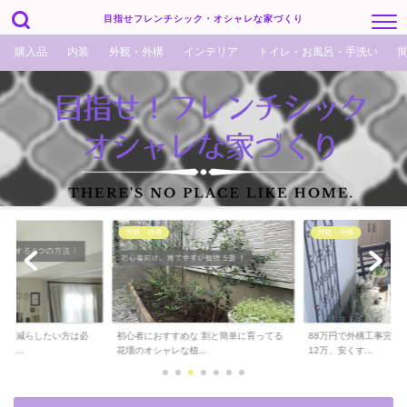
目指せフレンチシック・オシャレな家づくり
購入品
内装
外観・外構
インテリア
トイレ・お風呂・手洗い
外観・外構
外観・外構
でも減らしたい方は必
初心者におすすめな 割と簡単に育ってる
88万円で外構工事完了！
ら...
花壇のオシャレな植...
12万、安くす...