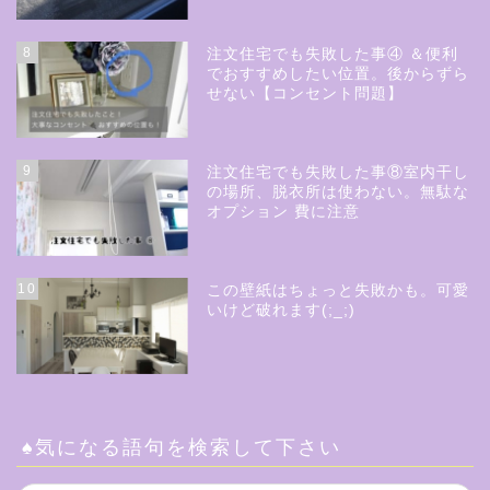
8
注文住宅でも失敗した事④ ＆便利
でおすすめしたい位置。後からずら
せない【コンセント問題】
9
注文住宅でも失敗した事⑧室内干し
の場所、脱衣所は使わない。無駄な
オプション 費に注意
10
この壁紙はちょっと失敗かも。可愛
いけど破れます(;_;)
♠気になる語句を検索して下さい