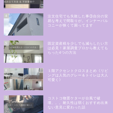
4
注文住宅でも失敗した事③自分の安
易な考えで間取りが。インナーバル
コニーが狭くて困ってます
5
固定資産税を少しでも減らしたい方
は必見！家屋調査プロから教えても
らった4つの方法
6
１階アクセントクロスまとめ《リビ
ングは人気のグレー＆トイレは大人
可愛く》
7
コストコ物置ケターが台風で破
壊。。。耐久性は弱くおすすめ出来
ない意見に変わった話