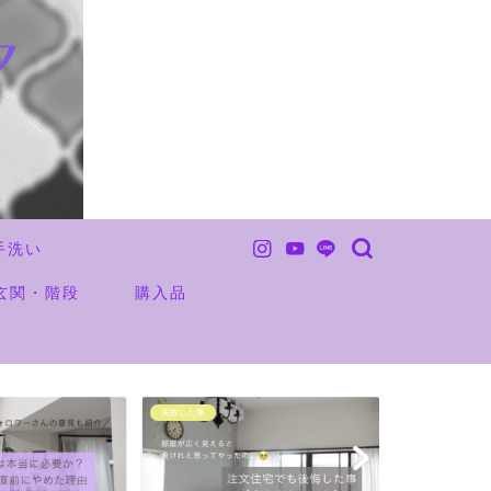
手洗い
玄関・階段
購入品
未分類
お金の事