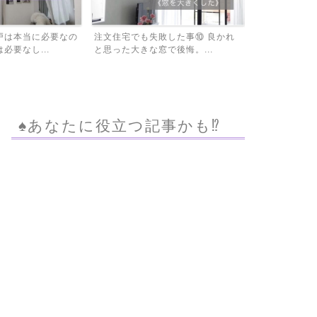
敗した事⑩ 良かれ
住宅ローンの借り換えをする前にモ
固定資産税を
で後悔。...
ゲチェックで比較してビッ...
は必見！家屋調
♠︎あなたに役立つ記事かも⁉︎