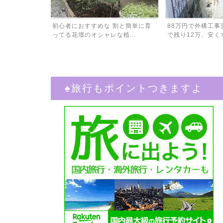
割と簡単に育
88万円で外構工事完了！予算100万
外構工事、予算は1
植...
で残り12万、安くす...
積もり比較したら金額
♠︎旅行もポイントつきますよ