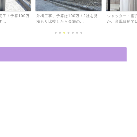
00万！2社を見
シャッター・雨戸は本当に必要なの
注文住宅でも失
の...
か。台風目的では必要なし...
と思った大きな窓