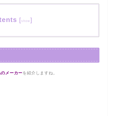
tents
[
]
show
品のメーカー
を紹介しますね。