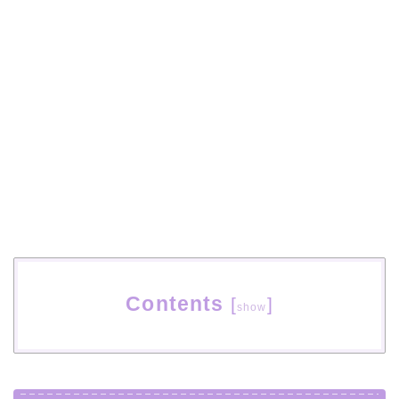
Contents
[
]
show