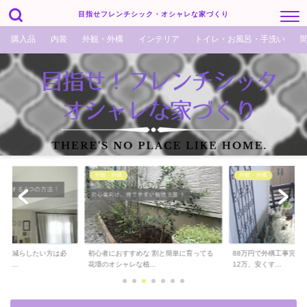
目指せフレンチシック・オシャレな家づくり
購入品
内装
外観・外構
インテリア
トイレ・お風呂・手洗い
外観・外構
外観・外構
でも減らしたい方は必
初心者におすすめな 割と簡単に育ってる
88万円で外構工事完了！
ら...
花壇のオシャレな植...
12万、安くす...