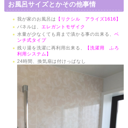
お風呂サイズとかその他事情
我が家のお風呂は
【リクシル アライズ1616】
パネルは、
エレガントモザイク
水量が少なくても肩まで漬かる事の出来る、
ベ
ンチ式タイプ
残り湯を洗濯に再利用出来る、
【洗濯用 ふろ
利用システム】
24時間、換気扇は付けっぱなし