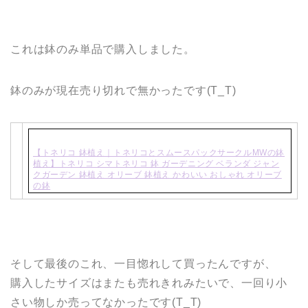
これは鉢のみ単品で購入しました。
鉢のみが現在売り切れで無かったです(T_T)
【トネリコ 鉢植え｜トネリコとスムースパックサークルMWの鉢
植え】トネリコ シマトネリコ 鉢 ガーデニング ベランダ ジャン
クガーデン 鉢植え オリーブ 鉢植え かわいい おしゃれ オリーブ
の鉢
そして最後のこれ、一目惚れして買ったんですが、
購入したサイズはまたも売れきれみたいで、一回り小
さい物しか売ってなかったです(T_T)