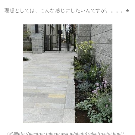
理想としては、こんな感じにしたいんですが。。。。♣
〈出典http://plantree-tokorozawa.jp/photo1/planttree/si.html〉