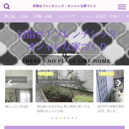
目指せフレンチシック・オシャレな家づくり
購入品
内装
外観・外構
インテリア
トイレ・お風呂・手洗い
外観・外構
外観・外構
でも減らしたい方は必
初心者におすすめな 割と簡単に育ってる
88万円で外構工事完了！
ら...
花壇のオシャレな植...
12万、安くす...