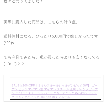
色々と売ってました！
実際に購入した商品は、こちらの計３点。
送料無料になる、ぴったり5,000円で嬉しかったです
(*^^)v
でも今見てみたら、私が買った時よりも安くなってる
(゜o゜)？？
SALE☆20%OFF！【ミルフルールジャルダンピックSW】 ガー
デン ピック アイアン製 アイアン スチール 金属 ジャンクガーデ
ン かわいい ナチュラル ベランダガーデニング ゆらゆら ジャン
ク ジャンクなピック YouZen ポタフルール