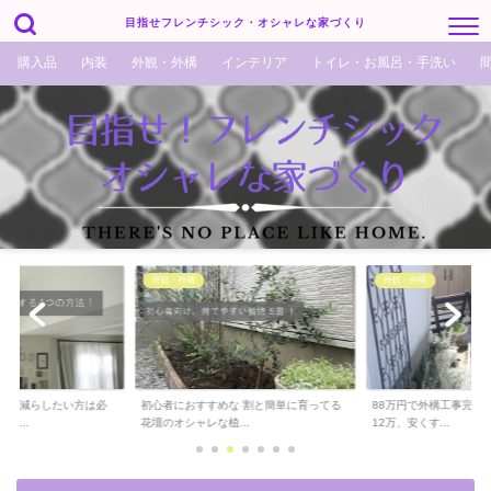
目指せフレンチシック・オシャレな家づくり
購入品
内装
外観・外構
インテリア
トイレ・お風呂・手洗い
外観・外構
外観・外構
でも減らしたい方は必
初心者におすすめな 割と簡単に育ってる
88万円で外構工事完了！
ら...
花壇のオシャレな植...
12万、安くす...