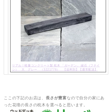
リアル！軽量コンクリート製 枕木 「ガーデン」 縁石（フチイ
シ） 大 グレー （3221776） 【送料別】【通常配送】
ここの下記のお店は、
長さが豊富
なので自分の家にあ
った花壇の長さの枕木を選べると思います。