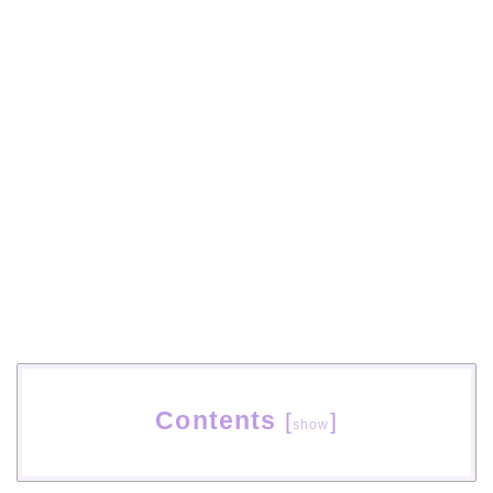
Contents
[
]
show