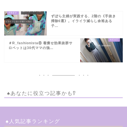
ずぼら主婦が実践する、2階の《手抜き
掃除6選》。イライラ減らし余裕ある
子...
＃R_fashionista⑧ 着痩せ効果抜群サ
ロペットは30代ママの強...
♠︎あなたに役立つ記事かも⁉︎
♠︎人気記事ランキング