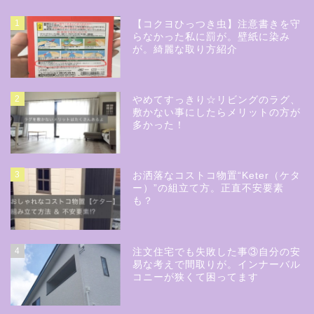
1
【コクヨひっつき虫】注意書きを守
らなかった私に罰が。壁紙に染み
が。綺麗な取り方紹介
2
やめてすっきり☆リビングのラグ、
敷かない事にしたらメリットの方が
多かった！
3
お洒落なコストコ物置“Keter（ケタ
ー）”の組立て方。正直不安要素
も？
4
注文住宅でも失敗した事③自分の安
易な考えで間取りが。インナーバル
コニーが狭くて困ってます