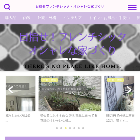
目指せフレンチシック・オシャレな家づくり
購入品
内装
外観・外構
インテリア
トイレ・お風呂・手洗い
外観・外構
外観・外構
でも減らしたい方は必
初心者におすすめな 割と簡単に育ってる
88万円で外構工事完了！
ら...
花壇のオシャレな植...
12万、安くす...