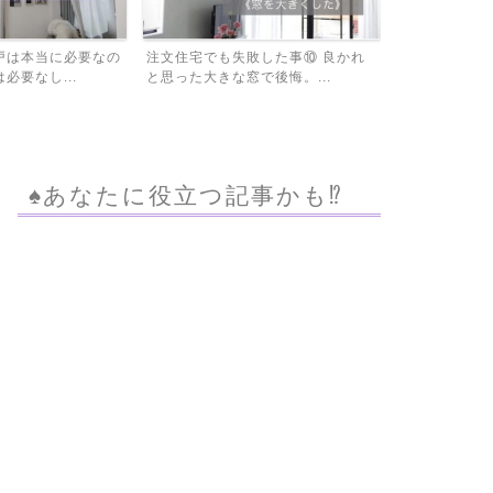
敗した事⑩ 良かれ
住宅ローンの借り換えをする前にモ
固定資産税を
で後悔。...
ゲチェックで比較してビッ...
は必見！家屋調
♠︎あなたに役立つ記事かも⁉︎