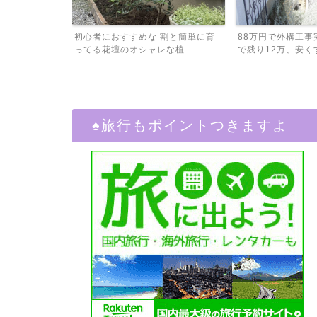
割と簡単に育
88万円で外構工事完了！予算100万
外構工事、予算は1
植...
で残り12万、安くす...
積もり比較したら金額
♠︎旅行もポイントつきますよ