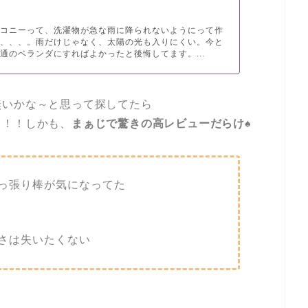
ルコニーって、洗濯物が急な雨に降られないようにって作
が、、、。雨だけじゃなく、太陽の光も入りにくい。今と
通のベランダにすればよかったと後悔してます。...
無いかな～と思って探してたら
！！！しかも、
まぁじで驚きの高レビューだらけ♠
っ張り棒が気になってた
さは失いたくない