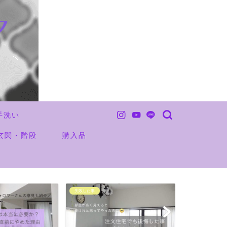
手洗い
玄関・階段
購入品
未分類
お金の事