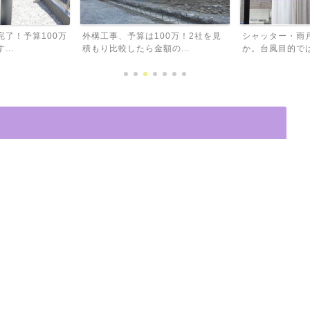
00万！2社を見
シャッター・雨戸は本当に必要なの
注文住宅でも失
の...
か。台風目的では必要なし...
と思った大きな窓