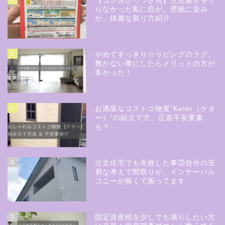
【コクヨひっつき虫】注意書きを守
らなかった私に罰が。壁紙に染み
が。綺麗な取り方紹介
2
やめてすっきり☆リビングのラグ、
敷かない事にしたらメリットの方が
多かった！
3
お洒落なコストコ物置“Keter（ケタ
ー）”の組立て方。正直不安要素
も？
4
注文住宅でも失敗した事③自分の安
易な考えで間取りが。インナーバル
コニーが狭くて困ってます
5
固定資産税を少しでも減らしたい方