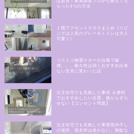
は必見！家屋調査プロから教えても
らった4つの方法
6
１階アクセントクロスまとめ《リビ
ングは人気のグレー＆トイレは大人
可愛く》
7
コストコ物置ケターが台風で破
壊。。。耐久性は弱くおすすめ出来
ない意見に変わった話
8
注文住宅でも失敗した事④ ＆便利
でおすすめしたい位置。後からずら
せない【コンセント問題】
9
注文住宅でも失敗した事⑧室内干し
の場所、脱衣所は使わない。無駄な