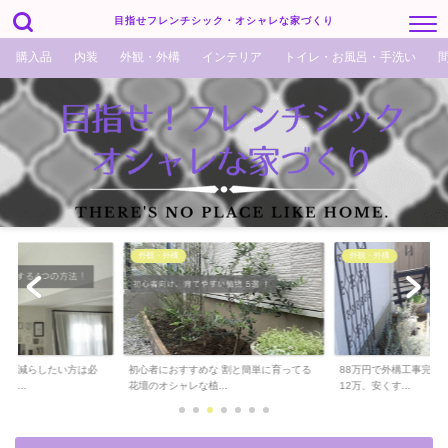
目指せフレンチシック・オシャレな家づくり
購入品
内装
外観・外構
インテリア
トイレ・お風呂・手洗い
外観・外構
外観・外構
でも減らしたい方は必
初心者におすすめな 割と簡単に育ってる
88万円で外構工事完了！
ら...
花壇のオシャレな植...
12万、安くす...