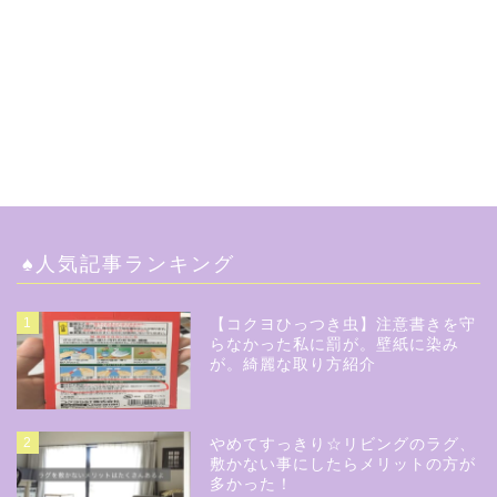
♠︎人気記事ランキング
1
【コクヨひっつき虫】注意書きを守
らなかった私に罰が。壁紙に染み
が。綺麗な取り方紹介
2
やめてすっきり☆リビングのラグ、
敷かない事にしたらメリットの方が
多かった！