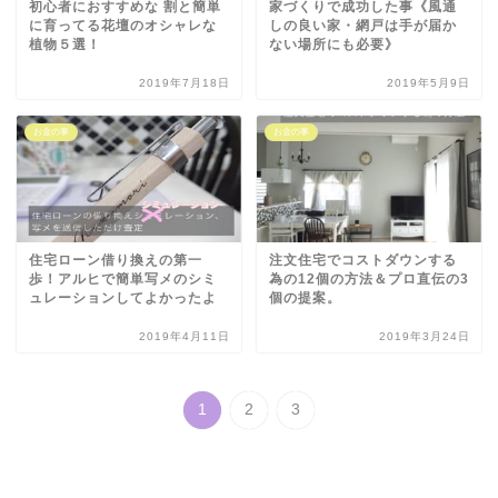
初心者におすすめな 割と簡単
家づくりで成功した事《風通
に育ってる花壇のオシャレな
しの良い家・網戸は手が届か
植物５選！
ない場所にも必要》
2019年7月18日
2019年5月9日
お金の事
お金の事
住宅ローン借り換えの第一
注文住宅でコストダウンする
歩！アルヒで簡単写メのシミ
為の12個の方法＆プロ直伝の3
ュレーションしてよかったよ
個の提案。
2019年4月11日
2019年3月24日
1
2
3