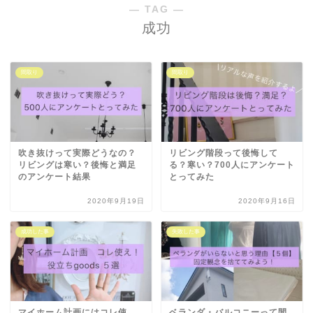
― TAG ―
成功
間取り
間取り
吹き抜けって実際どうなの？
リビング階段って後悔して
リビングは寒い？後悔と満足
る？寒い？700人にアンケート
のアンケート結果
とってみた
2020年9月19日
2020年9月16日
成功した事
失敗した事
マイホーム計画にはコレ使
ベランダ・バルコニーって間