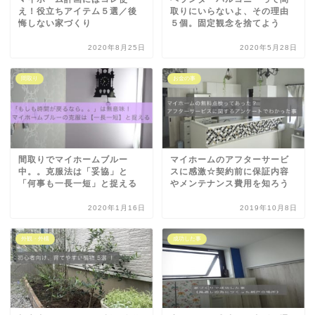
え！役立ちアイテム５選／後
取りにいらないよ、その理由
悔しない家づくり
５個。固定観念を捨てよう
2020年8月25日
2020年5月28日
間取り
お金の事
間取りでマイホームブルー
マイホームのアフターサービ
中。。克服法は「妥協」と
スに感激☆契約前に保証内容
「何事も一長一短」と捉える
やメンテナンス費用を知ろう
2020年1月16日
2019年10月8日
外観・外構
成功した事