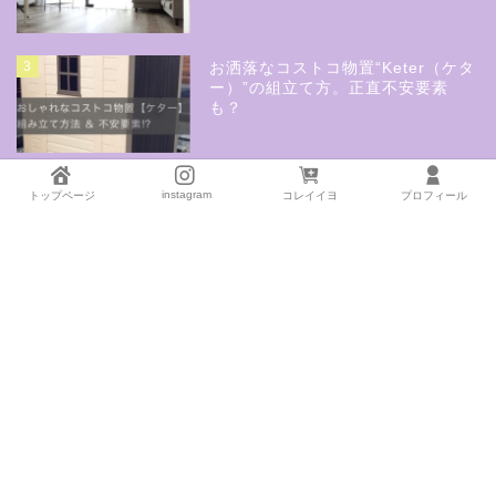
3
お洒落なコストコ物置“Keter（ケタ
ー）”の組立て方。正直不安要素
も？
4
注文住宅でも失敗した事③自分の安
instagram
トップページ
コレイイヨ
プロフィール
易な考えで間取りが。インナーバル
コニーが狭くて困ってます
5
固定資産税を少しでも減らしたい方
は必見！家屋調査プロから教えても
らった4つの方法
6
１階アクセントクロスまとめ《リビ
ングは人気のグレー＆トイレは大人
可愛く》