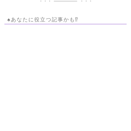
♠︎あなたに役立つ記事かも⁉︎