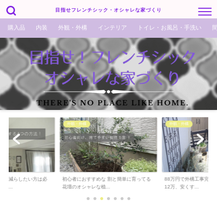
目指せフレンチシック・オシャレな家づくり
購入品
内装
外観・外構
インテリア
トイレ・お風呂・手洗い
外観・外構
外観・外構
でも減らしたい方は必
初心者におすすめな 割と簡単に育ってる
88万円で外構工事完了！
ら...
花壇のオシャレな植...
12万、安くす...