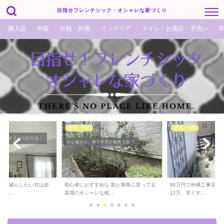
目指せフレンチシック・オシャレな家づくり
購入品
内装
外観・外構
インテリア
トイレ・お風呂・手洗い
外観・外構
外観・外構
でも減らしたい方は必
初心者におすすめな 割と簡単に育ってる
88万円で外構工事完了！
ら...
花壇のオシャレな植...
12万、安くす...