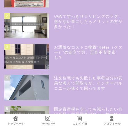
2
やめてすっきり☆リビングのラグ、
敷かない事にしたらメリットの方が
多かった！
3
お洒落なコストコ物置“Keter（ケタ
ー）”の組立て方。正直不安要素
も？
4
注文住宅でも失敗した事③自分の安
易な考えで間取りが。インナーバル
コニーが狭くて困ってます
5
固定資産税を少しでも減らしたい方
は必見！家屋調査プロから教えても
らった4つの方法
instagram
トップページ
コレイイヨ
プロフィール