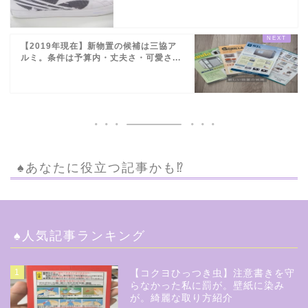
【2019年現在】新物置の候補は三協ア
ルミ。条件は予算内・丈夫さ・可愛さ...
♠︎あなたに役立つ記事かも⁉︎
♠︎人気記事ランキング
1
【コクヨひっつき虫】注意書きを守
らなかった私に罰が。壁紙に染み
が。綺麗な取り方紹介