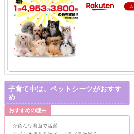
楽
子育て中は、ペットシーツがおすす
め
おすすめの理由
☆色んな場面で活躍