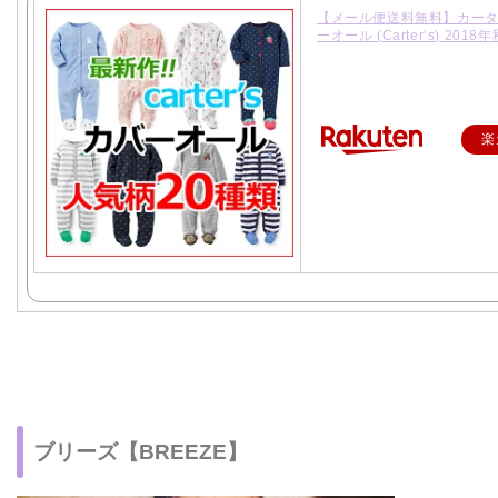
【メール便送料無料】カータ
ーオール (Carter’s) 2018
楽
ブリーズ【BREEZE】