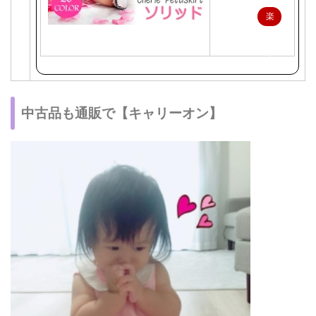
楽
天
で
購
入
中古品も通販で【キャリーオン】