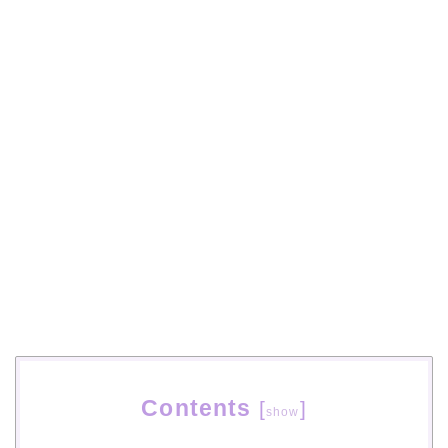
Contents
[
]
show