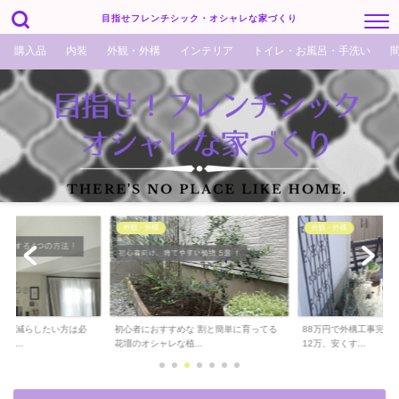
目指せフレンチシック・オシャレな家づくり
購入品
内装
外観・外構
インテリア
トイレ・お風呂・手洗い
外観・外構
外観・外構
でも減らしたい方は必
初心者におすすめな 割と簡単に育ってる
88万円で外構工事完了！
ら...
花壇のオシャレな植...
12万、安くす...