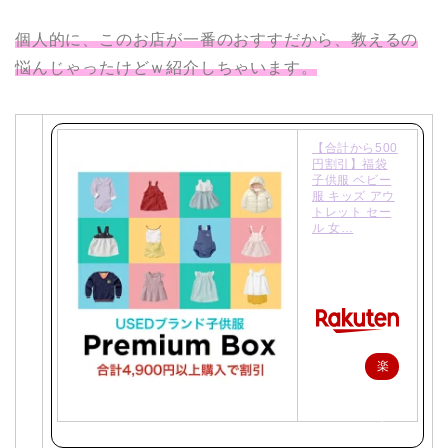
個人的に、このお店が一番のおすすだから、教えるの
悩んじゃったけどｗ紹介しちゃいます。
【合計から500
円割引】福袋
子供服 ベビー
服 キッズ アウ
トレット セー
ル 女…
楽
天
で
購