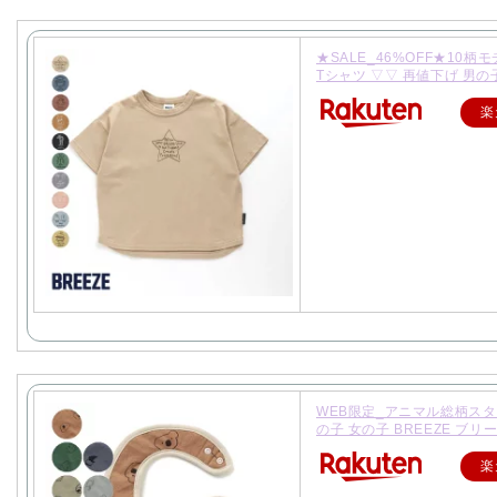
★SALE_46%OFF★10柄
Tシャツ ▽▽ 再値下げ 男の
楽
WEB限定_アニマル総柄スタ
の子 女の子 BREEZE ブリ
楽