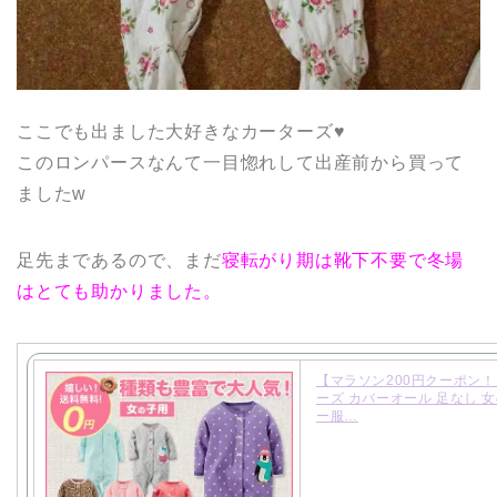
ここでも出ました大好きなカーターズ♥
このロンパースなんて一目惚れして出産前から買って
ましたw
足先まであるので、まだ
寝転がり期は靴下不要で冬場
はとても助かりました。
【マラソン200円クーポン
ーズ カバーオール 足なし 女
ー服…