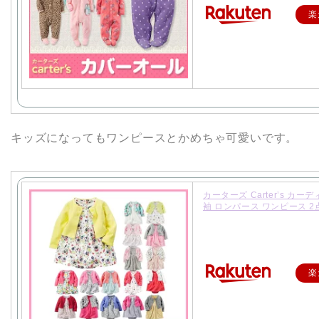
楽
キッズになってもワンピースとかめちゃ可愛いです。
カーターズ Carter’s カー
袖 ロンパース ワンピース 2
楽