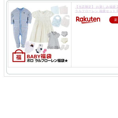
【当店限定】 お楽しみ福袋 2
ラルフローレン 福袋セット P
楽