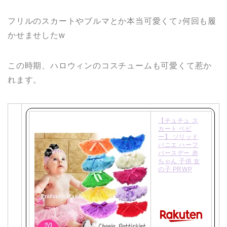
フリルのスカートやブルマとか本当可愛くて♪何回も履
かせませしたw
この時期、ハロウィンのコスチュームも可愛くて惹か
れます。
【チュチュ ス
カート ベビ
ー】 ソリッド
パニエ ハーフ
バースデー 赤
ちゃん 子供 女
の子 PRWP