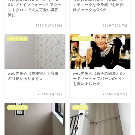
&レプトインウォール》アクセ
ンティークな全身鏡でお出掛
ントクロスで大人可愛い雰囲
けチェックもOK☆
気に
2016年10月16日
2016年10月7日
寝室・子供部屋
寝室・子供部屋
web内覧会《主寝室》大容量
web内覧会《息子の部屋》&オ
の収納があります☆
ードリーヘップバーンの〇〇
を買いました☆
2016年9月30日
2016年9月27日
寝室・子供部屋
玄関・階段