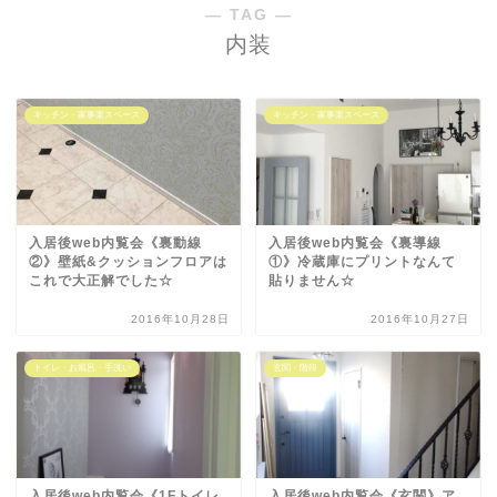
― TAG ―
内装
キッチン・家事楽スペース
キッチン・家事楽スペース
入居後web内覧会《裏動線
入居後web内覧会《裏導線
②》壁紙&クッションフロアは
①》冷蔵庫にプリントなんて
これで大正解でした☆
貼りません☆
2016年10月28日
2016年10月27日
トイレ・お風呂・手洗い
玄関・階段
入居後web内覧会《1Fトイレ
入居後web内覧会《玄関》ア