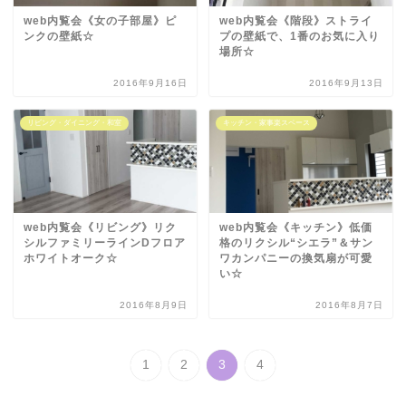
web内覧会《女の子部屋》ピ
web内覧会《階段》ストライ
ンクの壁紙☆
プの壁紙で、1番のお気に入り
場所☆
2016年9月16日
2016年9月13日
リビング・ダイニング・和室
キッチン・家事楽スペース
web内覧会《リビング》リク
web内覧会《キッチン》低価
シルファミリーラインDフロア
格のリクシル“シエラ”＆サン
ホワイトオーク☆
ワカンパニーの換気扇が可愛
い☆
2016年8月9日
2016年8月7日
1
2
3
4