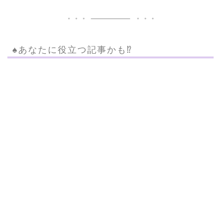
♠︎あなたに役立つ記事かも⁉︎