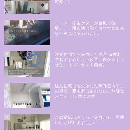
可愛く》
7
コストコ物置ケターが台風で破
壊。。。耐久性は弱くおすすめ出来
ない意見に変わった話
8
注文住宅でも失敗した事④ ＆便利
でおすすめしたい位置。後からずら
せない【コンセント問題】
9
注文住宅でも失敗した事⑧室内干し
の場所、脱衣所は使わない。無駄な
オプション 費に注意
10
この壁紙はちょっと失敗かも。可愛
いけど破れます(;_;)