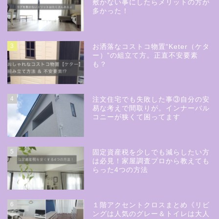
敷かない事にしたらメリットの方が
多かった！
3
お洒落なコストコ物置“Keter（ケタ
ー）”の組立て方。正直不安要素
も？
4
注文住宅でも失敗した事③自分の安
易な考えで間取りが。インナーバル
コニーが狭くて困ってます
5
固定資産税を少しでも減らしたい方
は必見！家屋調査プロから教えても
らった4つの方法
6
１階アクセントクロスまとめ《リビ
ングは人気のグレー＆トイレは大人