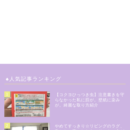
♠︎人気記事ランキング
1
【コクヨひっつき虫】注意書きを守
らなかった私に罰が。壁紙に染み
が。綺麗な取り方紹介
2
やめてすっきり☆リビングのラグ、