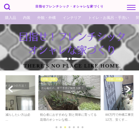
目指せフレンチシック・オシャレな家づくり
購入品
内装
外観・外構
インテリア
トイレ・お風呂・手洗い
外観・外構
外観・外構
でも減らしたい方は必
初心者におすすめな 割と簡単に育ってる
88万円で外構工事完了！
ら...
花壇のオシャレな植...
12万、安くす...