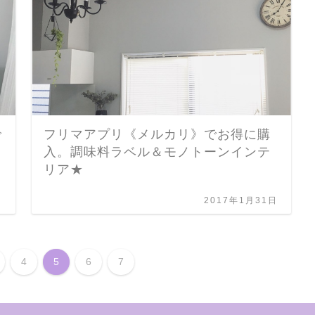
で
フリマアプリ《メルカリ》でお得に購
入。調味料ラベル＆モノトーンインテ
リア★
日
2017年1月31日
4
5
6
7