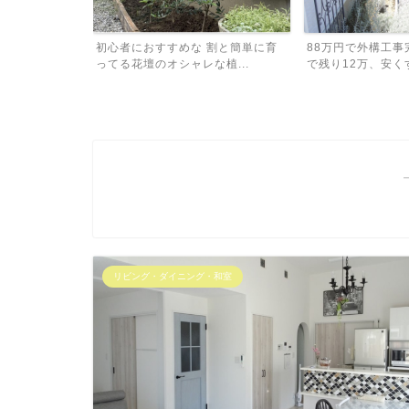
割と簡単に育
88万円で外構工事完了！予算100万
外構工事、予算は1
植...
で残り12万、安くす...
積もり比較したら金額
リビング・ダイニング・和室