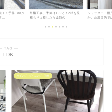
00万！2社を見
シャッター・雨戸は本当に必要なの
注文住宅でも失
の...
か。台風目的では必要なし...
と思った大きな窓
― TAG ―
LDK
リビング・ダイニング・和室