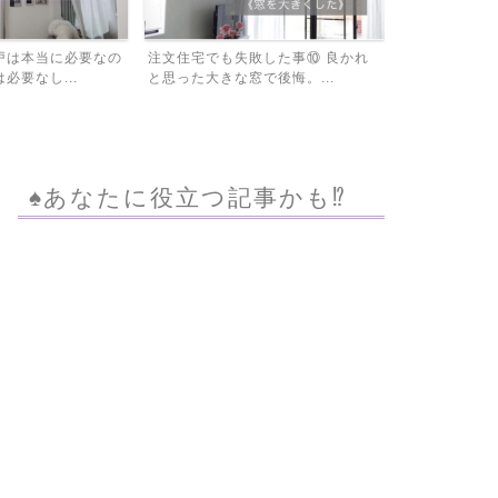
敗した事⑩ 良かれ
住宅ローンの借り換えをする前にモ
固定資産税を
で後悔。...
ゲチェックで比較してビッ...
は必見！家屋調
♠︎あなたに役立つ記事かも⁉︎