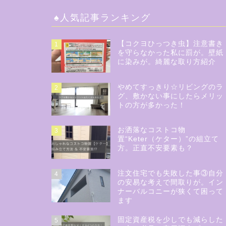
♠︎人気記事ランキング
【コクヨひっつき虫】注意書き
1
を守らなかった私に罰が。壁紙
に染みが。綺麗な取り方紹介
やめてすっきり☆リビングのラ
2
グ、敷かない事にしたらメリッ
トの方が多かった！
お洒落なコストコ物
3
置“Keter（ケター）”の組立て
方。正直不安要素も？
注文住宅でも失敗した事③自分
4
の安易な考えで間取りが。イン
ナーバルコニーが狭くて困って
ます
固定資産税を少しでも減らした
5