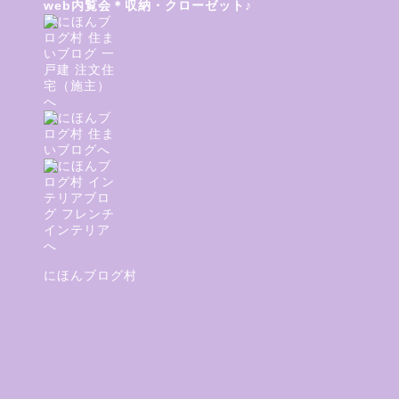
web内覧会＊収納・クローゼット♪
便
にほんブログ村
意