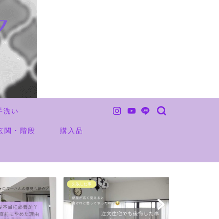
手洗い
玄関・階段
購入品
未分類
お金の事