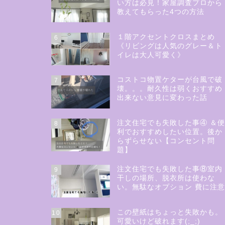
い方は必見！家屋調査プロから
教えてもらった4つの方法
１階アクセントクロスまとめ
6
《リビングは人気のグレー＆ト
イレは大人可愛く》
コストコ物置ケターが台風で破
7
壊。。。耐久性は弱くおすすめ
出来ない意見に変わった話
注文住宅でも失敗した事④ ＆
8
利でおすすめしたい位置。後か
らずらせない【コンセント問
題】
注文住宅でも失敗した事⑧室内
9
干しの場所、脱衣所は使わな
い。無駄なオプション 費に注
この壁紙はちょっと失敗かも。
10
可愛いけど破れます(;_;)