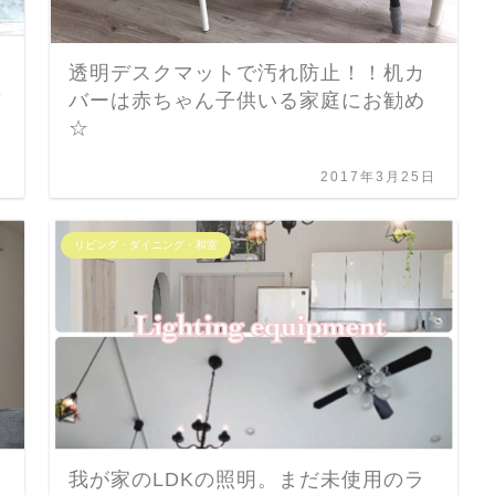
透明デスクマットで汚れ防止！！机カ
バ
バーは赤ちゃん子供いる家庭にお勧め
☆
日
2017年3月25日
リビング・ダイニング・和室
我が家のLDKの照明。まだ未使用のラ