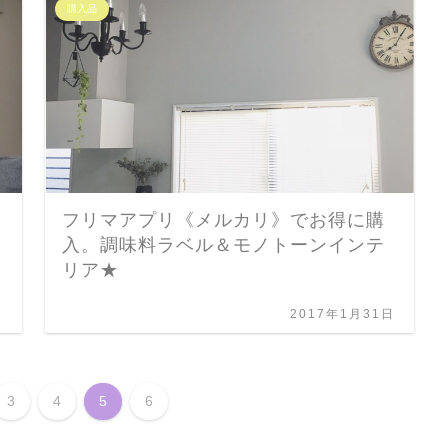
購入品
フリマアプリ《メルカリ》でお得に購
入。調味料ラベル＆モノトーンインテ
リア★
日
2017年1月31日
3
4
5
6