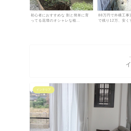
割と簡単に育
88万円で外構工事完了！予算100万
外構工事、予算は1
植...
で残り12万、安くす...
積もり比較したら金額
インテリア