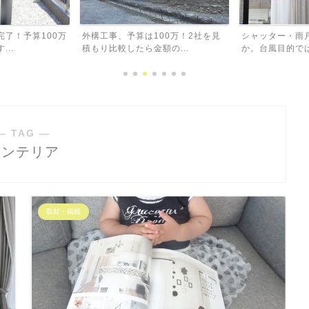
00万！2社を見
シャッター・雨戸は本当に必要なの
注文住宅でも失
の...
か。台風目的では必要なし...
と思った大きな窓
― TAG ―
インテリア
取材・掲載