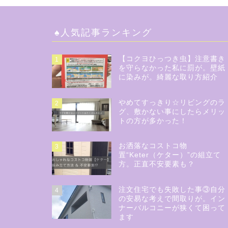
♠︎人気記事ランキング
【コクヨひっつき虫】注意書き
1
を守らなかった私に罰が。壁紙
に染みが。綺麗な取り方紹介
やめてすっきり☆リビングのラ
2
グ、敷かない事にしたらメリッ
トの方が多かった！
お洒落なコストコ物
3
置“Keter（ケター）”の組立て
方。正直不安要素も？
注文住宅でも失敗した事③自分
4
の安易な考えで間取りが。イン
ナーバルコニーが狭くて困って
ます