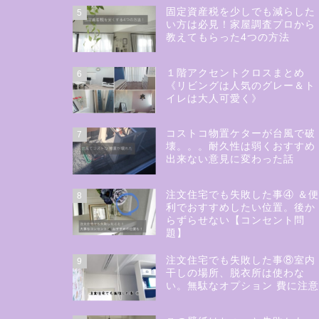
固定資産税を少しでも減らした
5
い方は必見！家屋調査プロから
教えてもらった4つの方法
１階アクセントクロスまとめ
6
《リビングは人気のグレー＆ト
イレは大人可愛く》
コストコ物置ケターが台風で破
7
壊。。。耐久性は弱くおすすめ
出来ない意見に変わった話
注文住宅でも失敗した事④ ＆
8
利でおすすめしたい位置。後か
らずらせない【コンセント問
題】
注文住宅でも失敗した事⑧室内
9
干しの場所、脱衣所は使わな
い。無駄なオプション 費に注