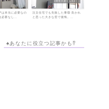
敗した事⑩ 良かれ
住宅ローンの借り換えをする前にモ
固定資産税を
で後悔。...
ゲチェックで比較してビッ...
は必見！家屋調
♠︎あなたに役立つ記事かも⁉︎