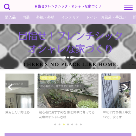
目指せフレンチシック・オシャレな家づくり
購入品
内装
外観・外構
インテリア
トイレ・お風呂・手洗い
外観・外構
外観・外構
でも減らしたい方は必
初心者におすすめな 割と簡単に育ってる
88万円で外構工事完了！
ら...
花壇のオシャレな植...
12万、安くす...