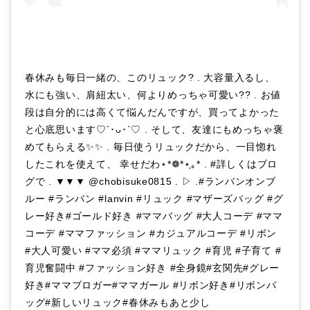
春休みも毎日一緒の、このリュック? . 大容量入るし、
水にも強い、肩紐太い、何よりめっちゃ可愛い?? . お値
段は自分的には高くて悩んだんですが、買ってよかった
と心底思います♡´･ᴗ･`♡ . そして、友達にもめっちゃ褒
めてもらえる✨✨ . 毎日使うリュックだから、一目惚れ
したこれを使えて、 幸せだわ⋆*❁*⋆ฺ｡* . #詳しくはブロ
グで . ▼▼▼ @chobisuke0815 . ▷ .#ランバンオンブ
ルー #ランバン #lanvin #リュック #マザーズバッグ #グ
レー好き#ゴールド好き #ママバッグ #大人コーデ #ママ
コーデ #ママファッション #カジュアルコーデ #リボン
#大人可愛い #ママ必須 #ママリュック #育児 #子育て #
育児奮闘中 #ファッション好き #全身鏡#玄関先#グレー
好き#ママブロガー#ママガール #リボン好き#リボンバ
ッグ#新しいリュック#春休みもあと少し