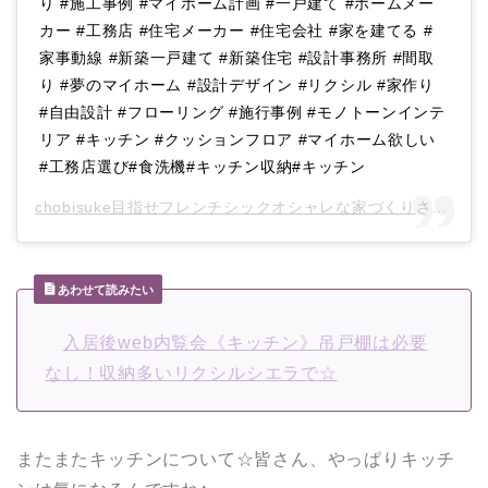
り #施工事例 #マイホーム計画 #一戸建て #ホームメー
カー #工務店 #住宅メーカー #住宅会社 #家を建てる #
家事動線 #新築一戸建て #新築住宅 #設計事務所 #間取
り #夢のマイホーム #設計デザイン #リクシル #家作り
#自由設計 #フローリング #施行事例 #モノトーンインテ
リア #キッチン #クッションフロア #マイホーム欲しい
#工務店選び#食洗機#キッチン収納#キッチン
chobisuke目指せフレンチシックオシャレな家づくり
さん(@chobisuke0815)がシェアした投稿 –
あわせて読みたい
入居後web内覧会《キッチン》吊戸棚は必要
なし！収納多いリクシルシエラで☆
またまたキッチンについて☆皆さん、やっぱりキッチ