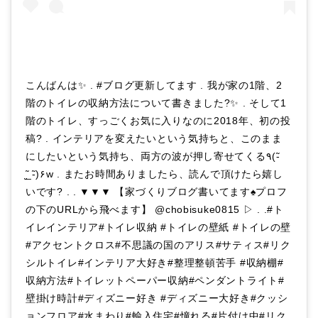
こんばんは✨ . #ブログ更新してます . 我が家の1階、2
階のトイレの収納方法について書きました?✨ . そして1
階のトイレ、すっごくお気に入りなのに2018年、初の投
稿? . インテリアを変えたいという気持ちと、このまま
にしたいという気持ち、両方の波が押し寄せてくる٩(-̃
_̮̮̃-̃)۶w . またお時間ありましたら、読んで頂けたら嬉し
いです? . . ▼▼▼ 【家づくりブログ書いてます♠︎プロフ
の下のURLから飛べます】 @chobisuke0815 ▷ . .#ト
イレインテリア#トイレ収納 #トイレの壁紙 #トイレの壁
#アクセントクロス#不思議の国のアリス#サティス#リク
シルトイレ#インテリア大好き#整理整頓苦手 #収納棚#
収納方法#トイレットペーパー収納#ペンダントライト#
壁掛け時計#ディズニー好き #ディズニー大好き#クッシ
ョンフロア#水まわり#輸入住宅#憧れる#片付け中#リク