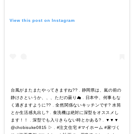
View this post on Instagram
台風がまたまたやってきますね?? . 静岡県は、嵐の前の
静けさというか、、、ただの曇り☁︎ . 日本中、何事もな
く過ぎますように?? . 全然関係ないキッチンです? 水筒
とか生活感丸出し? . 食洗機は絶対に深型をオススメし
ます！！ . 深型でも入りきらない時とかある? . ▼▼▼
@chobisuke0815 ▷ . #注文住宅 #マイホーム #家づく