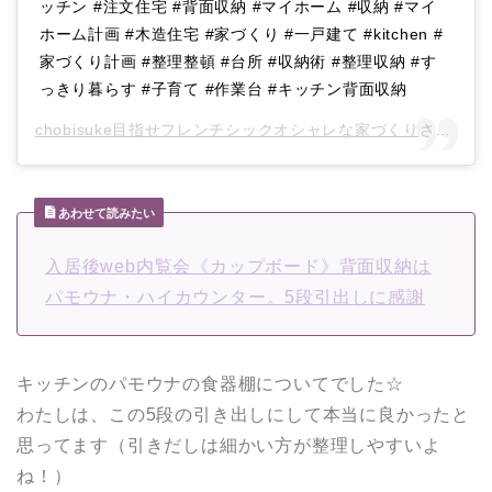
ッチン #注文住宅 #背面収納 #マイホーム #収納 #マイ
ホーム計画 #木造住宅 #家づくり #一戸建て #kitchen #
家づくり計画 #整理整頓 #台所 #収納術 #整理収納 #す
っきり暮らす #子育て #作業台 #キッチン背面収納
chobisuke目指せフレンチシックオシャレな家づくり
さん(@chobisuke0815)がシェアした投稿 –
あわせて読みたい
入居後web内覧会《カップボード》背面収納は
パモウナ・ハイカウンター。5段引出しに感謝
キッチンのパモウナの食器棚についてでした☆
わたしは、この5段の引き出しにして本当に良かったと
思ってます（引きだしは細かい方が整理しやすいよ
ね！）