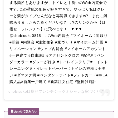
する箇所もありますが、トイレと手洗いのWeb内覧会で
す? . この壁紙の配色が好きすぎて、やっぱり私はグレ
ーと紫がタイプなんだなと再認識できますw? . またご興
味ありましたらご覧くださいな? . . ?のリンクから【目
指せ！フレンチ〜】に飛べます✈︎ . ▼▼▼
@chobisuke0815 . . #Web内覧会 #マイホーム #間取り
#新築 #内覧会 #注文住宅 #家づくり #マイホーム計画 #
リノベーション #ウェブ内覧会 #マイホームアカウント
#一戸建て #自由設計#アクセントクロス #配色#ラベン
ダーカラー #グレーが好き #トイレインテリア#トイレト
レーニング #トイレットペーパー #トイレの神様 #手洗
い #ダマスク柄 #ペンダントライト#フォトカード#IKEA
購入品#新築一戸建て #新築注文住宅 #壁掛け時計
chobisuke目指せフレンチシックオシャレな家づくり
さん(@chobisuke0815)がシェアした投稿 –
あわせて読みたい