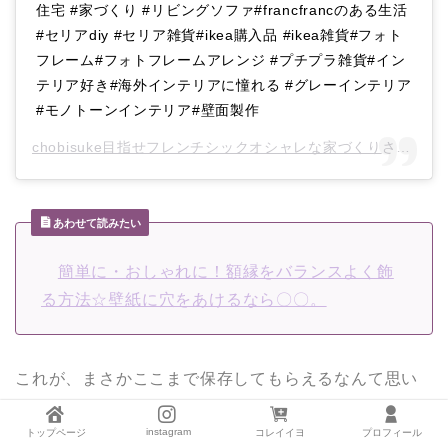
住宅 #家づくり #リビングソファ#francfrancのある生活
#セリアdiy #セリア雑貨#ikea購入品 #ikea雑貨#フォト
フレーム#フォトフレームアレンジ #プチプラ雑貨#イン
テリア好き#海外インテリアに憧れる #グレーインテリア
#モノトーンインテリア#壁面製作
chobisuke目指せフレンチシックオシャレな家づくり
さん(@chobisuke0815)がシェアした投稿 –
あわせて読みたい
簡単に・おしゃれに！額縁をバランスよく飾
る方法☆壁紙に穴をあけるなら〇〇。
これが、まさかここまで保存してもらえるなんて思い
ませんでした！
instagram
ちょっと自信につながり嬉しかったです。
トップページ
コレイイヨ
プロフィール