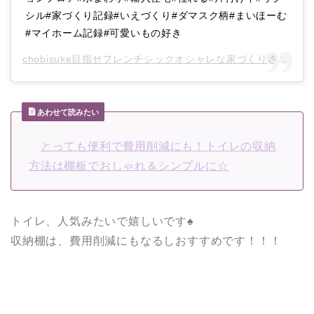
シル#家づくり記録#いえづくり#ダマスク柄#まいほーむ
#マイホーム記録#可愛いもの好き
chobisuke目指せフレンチシックオシャレな家づくり
さん(@chobisuke0815)がシェアした投稿 –
あわせて読みたい
とっても便利で費用削減にも！トイレの収納
方法は棚板でおしゃれ＆シンプルに☆
トイレ、人気みたいで嬉しいです♠
収納棚は、費用削減にもなるしおすすめです！！！