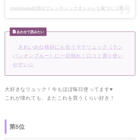
chobisuke目指せフレンチシックオシャレな家づくり
さん(@chobisuke0815)がシェアした投稿 –
あわせて読みたい
きれいめな格好にも合うママリュック《ラン
バンオンブルー》に一目惚れ！口コミ通り使い
やすい☆
大好きなリュック！今もほぼ毎日使ってます♥
これが壊れても、またこれを買うくらい好き！
第5位