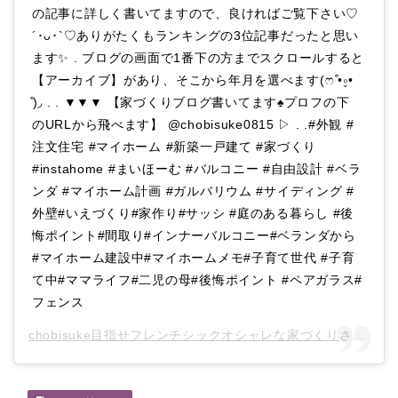
の記事に詳しく書いてますので、良ければご覧下さい♡
´･ᴗ･`♡ありがたくもランキングの3位記事だったと思い
ます✨ . ブログの画面で1番下の方までスクロールすると
【アーカイブ】があり、そこから年月を選べます(ෆ ͒•∘̬•
͒)◞ . . ▼▼▼ 【家づくりブログ書いてます♠︎プロフの下
のURLから飛べます】 @chobisuke0815 ▷ . .#外観 #
注文住宅 #マイホーム #新築一戸建て #家づくり
#instahome #まいほーむ #バルコニー #自由設計 #ベラ
ンダ #マイホーム計画 #ガルバリウム #サイディング #
外壁#いえづくり#家作り#サッシ #庭のある暮らし #後
悔ポイント#間取り#インナーバルコニー#ベランダから
#マイホーム建設中#マイホームメモ#子育て世代 #子育
て中#ママライフ#二児の母#後悔ポイント #ペアガラス#
フェンス
chobisuke目指せフレンチシックオシャレな家づくり
さん(@chobisuke0815)がシェアした投稿 –