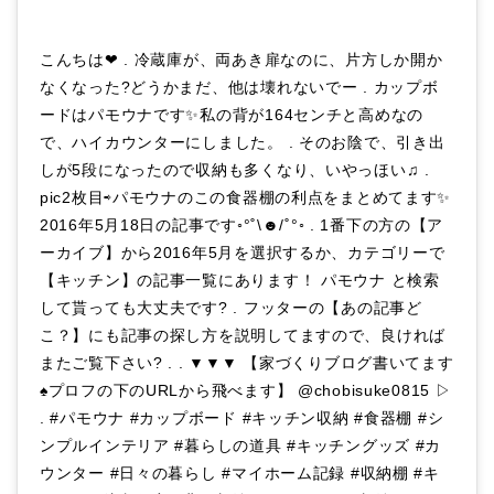
こんちは❤︎ . 冷蔵庫が、両あき扉なのに、片方しか開か
なくなった?どうかまだ、他は壊れないでー . カップボ
ードはパモウナです✨私の背が164センチと高めなの
で、ハイカウンターにしました。 . そのお陰で、引き出
しが5段になったので収納も多くなり、いやっほい♫ .
pic2枚目⇨パモウナのこの食器棚の利点をまとめてます✨
2016年5月18日の記事です◦°˚\☻/˚°◦ . 1番下の方の【ア
ーカイブ】から2016年5月を選択するか、カテゴリーで
【キッチン】の記事一覧にあります！ パモウナ と検索
して貰っても大丈夫です? . フッターの【あの記事ど
こ？】にも記事の探し方を説明してますので、良ければ
またご覧下さい? . . ▼▼▼ 【家づくりブログ書いてます
♠︎プロフの下のURLから飛べます】 @chobisuke0815 ▷
. #パモウナ #カップボード #キッチン収納 #食器棚 #シ
ンプルインテリア #暮らしの道具 #キッチングッズ #カ
ウンター #日々の暮らし #マイホーム記録 #収納棚 #キ