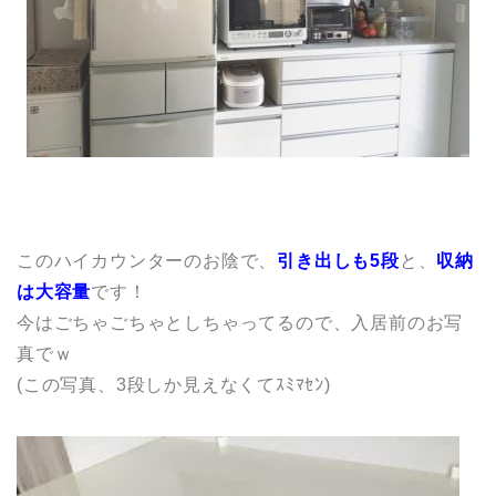
このハイカウンターのお陰で、
引き出しも5段
と、
収納
は大容量
です！
今はごちゃごちゃとしちゃってるので、入居前のお写
真でｗ
(この写真、3段しか見えなくてｽﾐﾏｾﾝ)