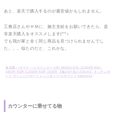
あと、楽天で購入するのが最安値かもしれません。
工務店さんやＨＭに、施主支給をお願いできたら、是
非楽天購入をオススメします(^^♪
でも我が家と全く同じ商品を見つけられませんでし
た。。。似たのだと、これかな。
食器棚 パモウナ ハイカウンター 160 WG/KG KGL-S1600R KGL-
1600R KGR-S1600R KGR-1600R 【幅160×高さ203cm】 キッチンボ
ード ダイニングボード レンジ台 パールホワイト pamouna
カウンターに乗せてる物