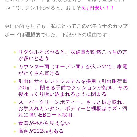
´ω｀*)リクシル比べると、およそ
5万円安い！！
更に内容を見ても、
私にとってこのパモウナのカップ
ボードは理想的
でした。下記がその理由です。
リクシルと比べると、収納量が断然こっちの方
が多いと思う
カウンター面（オープン面）が広いので、家電
がたくさん置ける
引出にサイレントシステムを採用（引出耐荷重
20㎏）。閉まる手前でクッションが効き、その
後ゆっくり吸い込まれるように閉まる
スーパークリーンボディー。さっと拭き取れ、
お手入れカンタン。ボディーと棚板はキズ・汚
れに強いEBコート採用。
食器が外から見えない
高さが222㎝もある