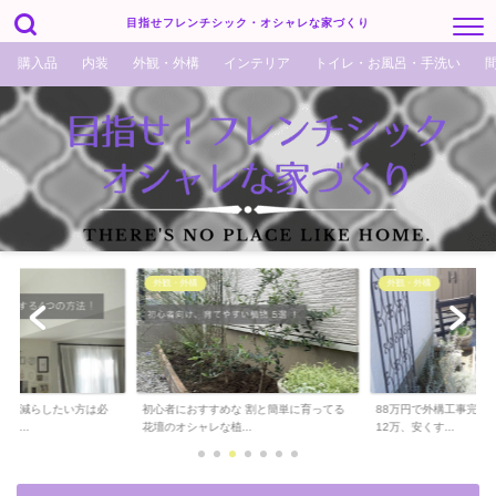
目指せフレンチシック・オシャレな家づくり
購入品
内装
外観・外構
インテリア
トイレ・お風呂・手洗い
外観・外構
外観・外構
でも減らしたい方は必
初心者におすすめな 割と簡単に育ってる
88万円で外構工事完了！
ら...
花壇のオシャレな植...
12万、安くす...