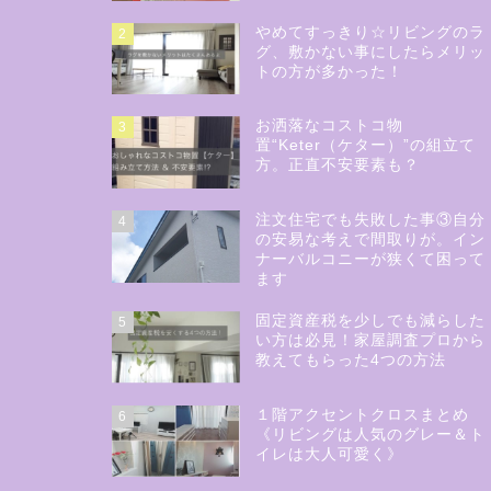
やめてすっきり☆リビングのラ
2
グ、敷かない事にしたらメリッ
トの方が多かった！
お洒落なコストコ物
3
置“Keter（ケター）”の組立て
方。正直不安要素も？
注文住宅でも失敗した事③自分
4
の安易な考えで間取りが。イン
ナーバルコニーが狭くて困って
ます
固定資産税を少しでも減らした
5
い方は必見！家屋調査プロから
教えてもらった4つの方法
１階アクセントクロスまとめ
6
《リビングは人気のグレー＆ト
イレは大人可愛く》