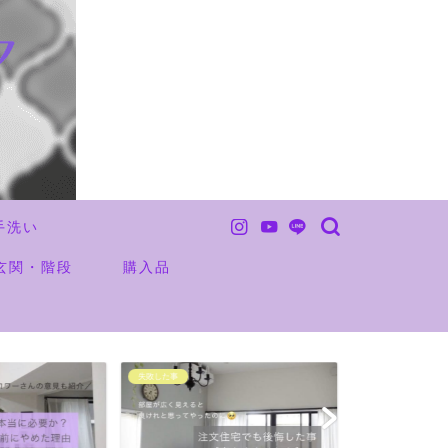
手洗い
玄関・階段
購入品
未分類
お金の事