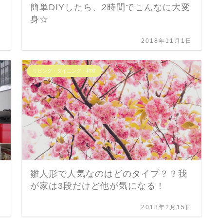
簡単DIYしたら、2時間でこんなに大変
身☆
日
2018年11月1日
リビング・ダイニング・和室
雛人形で人気なのはどのタイプ？？我
が家は3段だけど他が気になる！
日
2018年2月15日