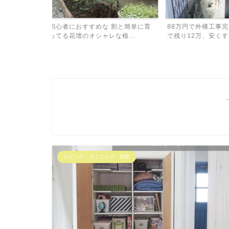
割と簡単に育
88万円で外構工事完了！予算100万
外構工事、予算は1
植...
で残り12万、安くす...
積もり比較したら金額
リビング・ダイニング・和室