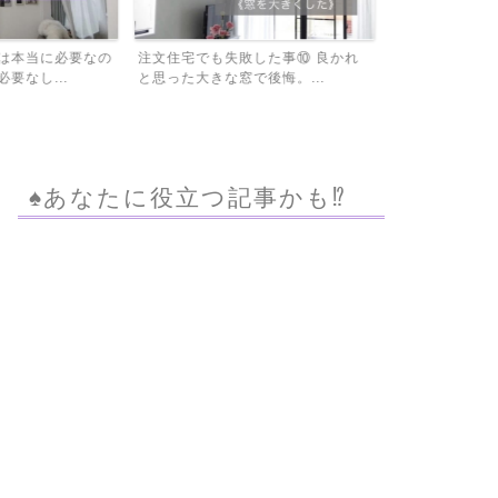
敗した事⑩ 良かれ
住宅ローンの借り換えをする前にモ
固定資産税を
で後悔。...
ゲチェックで比較してビッ...
は必見！家屋調
♠︎あなたに役立つ記事かも⁉︎