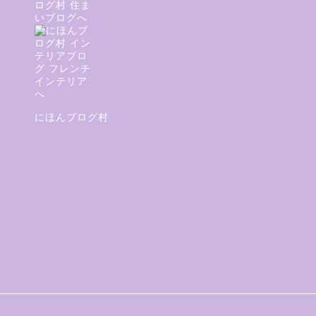
便
にほんブログ村
意