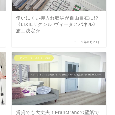
使いにくい押入れ収納が自由自在に!?
《LIXILリクシル ヴィータスパネル》
施工決定☆
日
2019年8月21日
リビング・ダイニング・和室
賃貸でも大丈夫！Francfrancの壁紙で