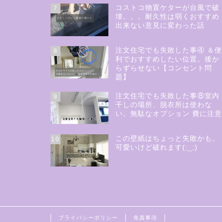
コストコ物置ケターが台風で破
7
壊。。。耐久性は弱くおすすめ
出来ない意見に変わった話
注文住宅でも失敗した事④ ＆
8
利でおすすめしたい位置。後か
らずらせない【コンセント問
題】
注文住宅でも失敗した事⑧室内
9
干しの場所、脱衣所は使わな
い。無駄なオプション 費に注
この壁紙はちょっと失敗かも。
10
可愛いけど破れます(;_;)
プライバシーポリシー
免責事項