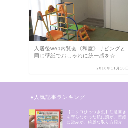
入居後web内覧会《和室》リビングと
同じ壁紙でおしゃれに統一感を☆
2016年11月10
♠︎人気記事ランキング
【コクヨひっつき虫】注意書き
1
を守らなかった私に罰が。壁紙
に染みが。綺麗な取り方紹介