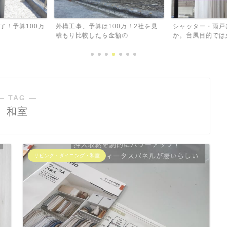
00万！2社を見
シャッター・雨戸は本当に必要なの
注文住宅でも失
の...
か。台風目的では必要なし...
と思った大きな窓
― TAG ―
和室
リビング・ダイニング・和室