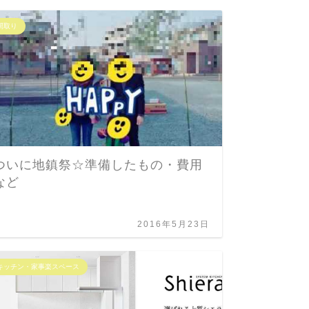
間取り
お金の事
ついに地鎮祭☆準備したもの・費用
内窓リ
など
重要な
もり前
2016年5月23日
キッチン・家事楽スペース
お金の事