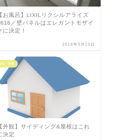
【お風呂】LIXILリクシルアライズ
セント
1616／壁パネルはエレガントモザイ
リット
クに決定！
介する
2016年5月13日
外観・外構
お金の事
【外観】サイディング&屋根はこれ
振込金
に決定
保険が