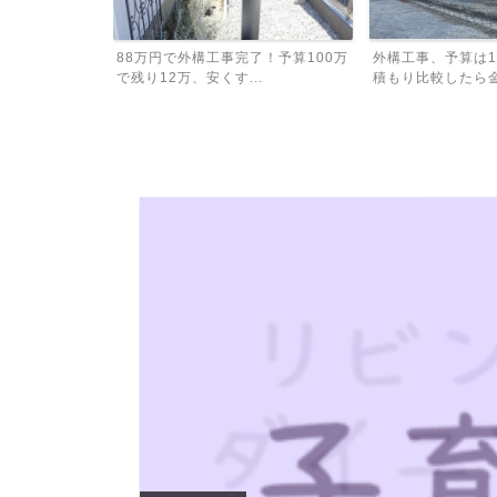
割と簡単に育
88万円で外構工事完了！予算100万
外構工事、予算は1
植...
で残り12万、安くす...
積もり比較したら金額