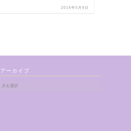
上の方
2016年5月9日
アーカイブ
ア
ー
カ
イ
ブ