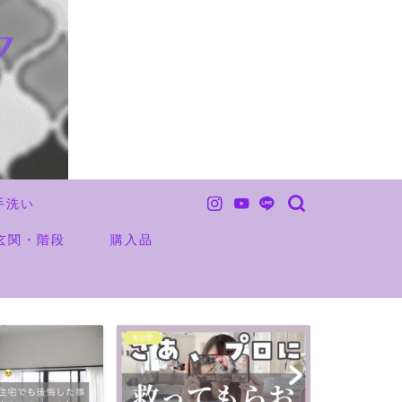
手洗い
玄関・階段
購入品
未分類
お金の事