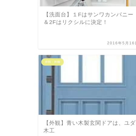
【洗面台】１Fはサンワカンパニー
＆2Fはリクシルに決定！
2016年5月16
外観・外構
【外観】青い木製玄関ドアは、ユダ
木工