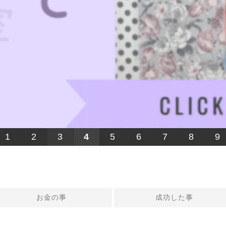
1
2
3
4
5
6
7
8
9
お金の事
成功した事