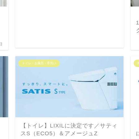
日
トイレ・お風呂・手洗い
【トイレ】LIXILに決定です／サティ
スS（ECO5）＆アメージュZ