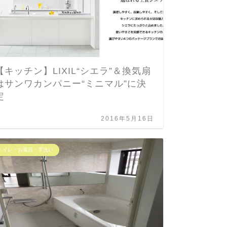
【キッチン】LIXIL“シエラ”＆換気扇
七五三
はサンワカンパニー“ミニマル”に決
つか？
定
でに☆
2016年5月16日
トイレ・お風呂・手洗い
お金の事