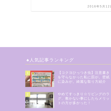
2016年5月12
♠︎人気記事ランキング
【コクヨひっつき虫】注意書き
1
を守らなかった私に罰が。壁紙
に染みが。綺麗な取り方紹介
やめてすっきり☆リビングのラ
2
グ、敷かない事にしたらメリッ
トの方が多かった！