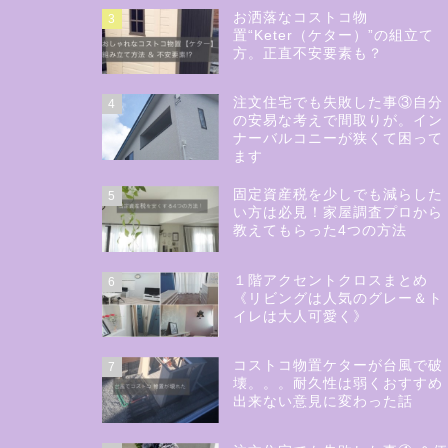
お洒落なコストコ物
3
置“Keter（ケター）”の組立て
方。正直不安要素も？
注文住宅でも失敗した事③自分
4
の安易な考えで間取りが。イン
ナーバルコニーが狭くて困って
ます
固定資産税を少しでも減らした
5
い方は必見！家屋調査プロから
教えてもらった4つの方法
１階アクセントクロスまとめ
6
《リビングは人気のグレー＆ト
イレは大人可愛く》
コストコ物置ケターが台風で破
7
壊。。。耐久性は弱くおすすめ
出来ない意見に変わった話