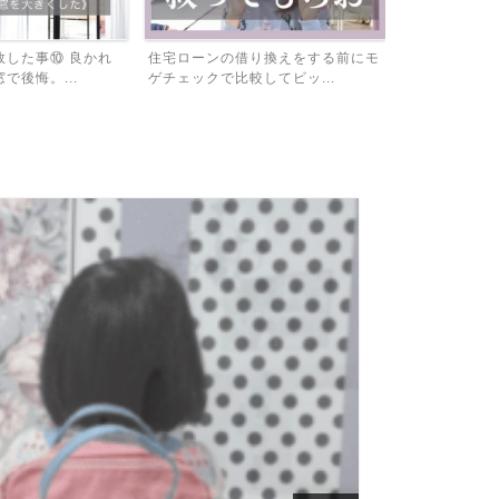
敗した事⑩ 良かれ
住宅ローンの借り換えをする前にモ
固定資産税を
で後悔。...
ゲチェックで比較してビッ...
は必見！家屋調