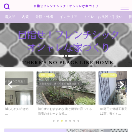
目指せフレンチシック・オシャレな家づくり
購入品
内装
外観・外構
インテリア
トイレ・お風呂・手洗い
外観・外構
外観・外構
でも減らしたい方は必
初心者におすすめな 割と簡単に育ってる
88万円で外構工事完了！
ら...
花壇のオシャレな植...
12万、安くす...