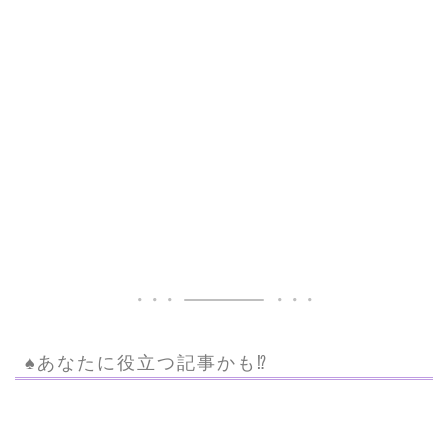
♠︎あなたに役立つ記事かも⁉︎