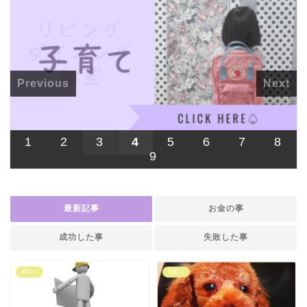
Previous
Next
1
2
3
4
5
6
7
8
9
最新記事
お金の事
成功した事
失敗した事
間取り
間取り