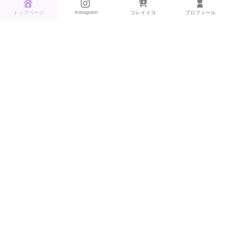
4
注文住宅でも失敗した事③自分の安
instagram
トップページ
コレイイヨ
プロフィール
易な考えで間取りが。インナーバル
コニーが狭くて困ってます
5
固定資産税を少しでも減らしたい方
は必見！家屋調査プロから教えても
らった4つの方法
6
１階アクセントクロスまとめ《リビ
ングは人気のグレー＆トイレは大人
可愛く》
7
コストコ物置ケターが台風で破
壊。。。耐久性は弱くおすすめ出来
ない意見に変わった話