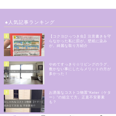
♠︎人気記事ランキング
1
【コクヨひっつき虫】注意書きを守
らなかった私に罰が。壁紙に染み
が。綺麗な取り方紹介
2
やめてすっきり☆リビングのラグ、
敷かない事にしたらメリットの方が
多かった！
3
お洒落なコストコ物置“Keter（ケタ
ー）”の組立て方。正直不安要素
も？