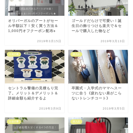
オリバーガルのアートがセー
ゴールドだらけで可愛い！誕
ル半額以下！安く買う方法＆
生日の飾りつけも楽天で＆セ
1,000円オフクーポン配布♠
ールで購入した物など
2019年3月15日
2019年3月13日
お金の事
購入品
セントラル警備の見積もり完
卒園式・入学式のママへスー
了。メリット＆デメリット＆
ツに合う《疲れない肩がこら
詳細金額も紹介するよ
ないトレンチコート》
2019年3月9日
2019年3月5日
お金の事
購入品