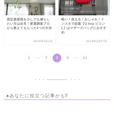
固定資産税を少しでも減らし
軽い！洗える！おしゃれ！イ
たい方は必見！家屋調査プロ
ンスタで話題【Q bag ピコン
から教えてもらった4つの方法
L】はマザーズバッグにおすす
め
2019年3月1日
2019年2月27日
...
...
1
7
8
9
41
♠︎あなたに役立つ記事かも⁉︎