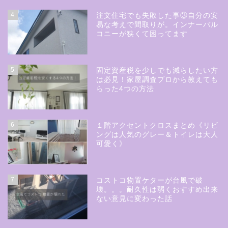
4
注文住宅でも失敗した事③自分の安
易な考えで間取りが。インナーバル
コニーが狭くて困ってます
5
固定資産税を少しでも減らしたい方
は必見！家屋調査プロから教えても
らった4つの方法
6
１階アクセントクロスまとめ《リビ
ングは人気のグレー＆トイレは大人
可愛く》
7
コストコ物置ケターが台風で破
壊。。。耐久性は弱くおすすめ出来
ない意見に変わった話