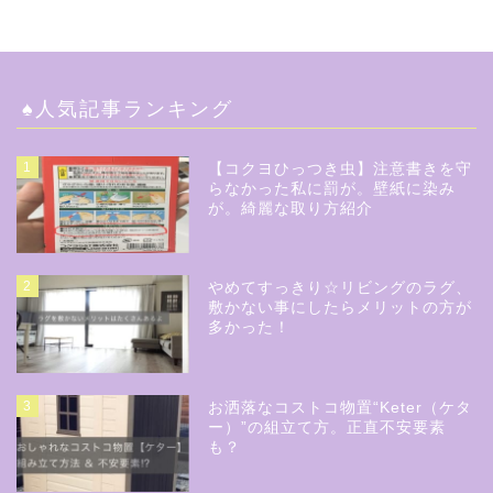
♠︎人気記事ランキング
1
【コクヨひっつき虫】注意書きを守
らなかった私に罰が。壁紙に染み
が。綺麗な取り方紹介
2
やめてすっきり☆リビングのラグ、
敷かない事にしたらメリットの方が
多かった！
3
お洒落なコストコ物置“Keter（ケタ
ー）”の組立て方。正直不安要素
も？