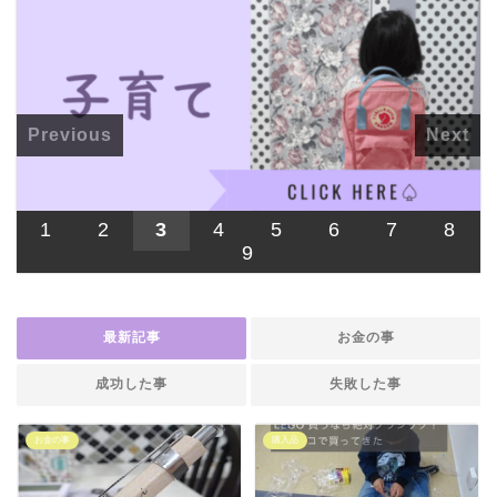
Previous
Next
1
2
3
4
5
6
7
8
9
最新記事
お金の事
成功した事
失敗した事
お金の事
購入品