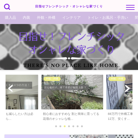
目指せフレンチシック・オシャレな家づくり
購入品
内装
外観・外構
インテリア
トイレ・お風呂・手洗い
外観・外構
外観・外構
でも減らしたい方は必
初心者におすすめな 割と簡単に育ってる
88万円で外構工事完了！
ら...
花壇のオシャレな植...
12万、安くす...