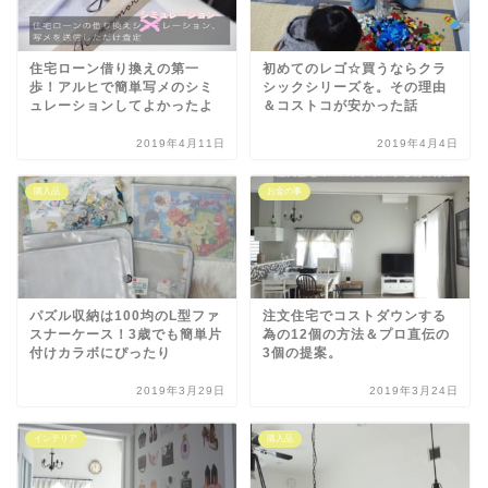
住宅ローン借り換えの第一
初めてのレゴ☆買うならクラ
歩！アルヒで簡単写メのシミ
シックシリーズを。その理由
ュレーションしてよかったよ
＆コストコが安かった話
2019年4月11日
2019年4月4日
購入品
お金の事
パズル収納は100均のL型ファ
注文住宅でコストダウンする
スナーケース！3歳でも簡単片
為の12個の方法＆プロ直伝の
付けカラボにぴったり
3個の提案。
2019年3月29日
2019年3月24日
インテリア
購入品